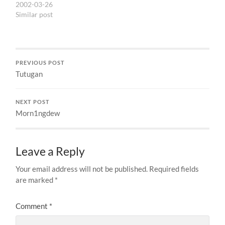
monthly fee naik 100%.
2002-03-26
juga…
hits per hari. Ini…
Sebenernya price scheme
Similar post
ini bahkan nggak
termasuk milis. Tapi
mereka berbaik hati
mempertahankan milis di
PREVIOUS POST
site itu. Tapi memang saat
Tutugan
ini kayaknya nggak lucu
juga buang uang sebesar
itu setiap bulan untuk…
NEXT POST
Morn1ngdew
Leave a Reply
Your email address will not be published.
Required fields
are marked
*
Comment
*