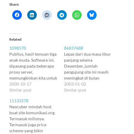
Share:
Related
1098570
86837688
Publius, hasil temuan tiga
Lepas dari dua masa libur
anak muda. Software ini,
panjang selama
dipasang pada beberapa
Desember, jumlah
proxy server,
pengujung site ini masih
memungkinkan kita untuk
meningkat di bulan
meletakkan data secara
2000-10-17
Desember 2002. Tercatat
2003-01-02
anonim di website, tanpa
Similar post
2132 total kunjungan
Similar post
bisa dilacak oleh siapa
dalam satu bulan, atau 69
11133278
pun, bahkan oleh pemilik
kunjungan per hari. Yang
Neocyber mindah host
web server, apalagi oleh
menarik adalah, jumlah
buat site komunikasi.org.
pemerintah. Ini karena
hits masih terus
Termasuk milisnya.
data kita dienkripsi dan
bertambah dan
Termasuk juga price
diacak. Pengacakan bukan
menerobos angka 2000
scheme yang bikin
hanya pada data, tetapi
per hari. Tepatnya 2132