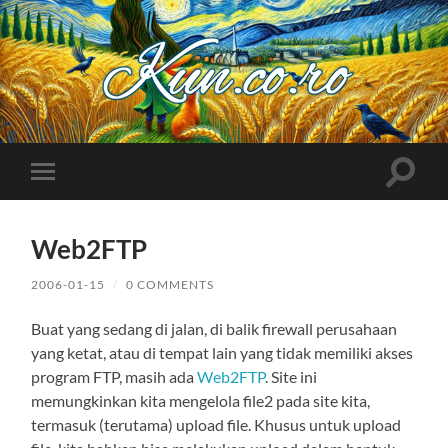
Kuncoro++
Toggle
Toggle
search
mobile
field
menu
Web2FTP
2006-01-15
/
0 COMMENTS
Buat yang sedang di jalan, di balik firewall perusahaan
yang ketat, atau di tempat lain yang tidak memiliki akses
program FTP, masih ada
Web2FTP
. Site ini
memungkinkan kita mengelola file2 pada site kita,
termasuk (terutama) upload file. Khusus untuk upload