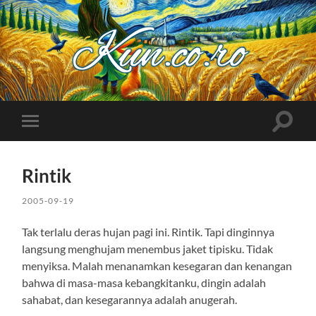
Kuncoro++
Toggle
Toggle
search
mobile
field
menu
Rintik
2005-09-19
Tak terlalu deras hujan pagi ini. Rintik. Tapi dinginnya
langsung menghujam menembus jaket tipisku. Tidak
menyiksa. Malah menanamkan kesegaran dan kenangan
bahwa di masa-masa kebangkitanku, dingin adalah
sahabat, dan kesegarannya adalah anugerah.