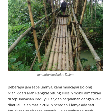
Jembatan ke Baduy Dalam
Beberapa jam sebelumnya, kami mencapai Bojong
Manik dari arah Rangkasbitung. Mesin mobil dimatikan
di tepi kawasan Baduy Luar, dan perjalanan dengan kaki
dimulai. Jalan masih cukup beradab. Hanya ada satu
tanjakan yang bener-bener bikin hampir menyerah.