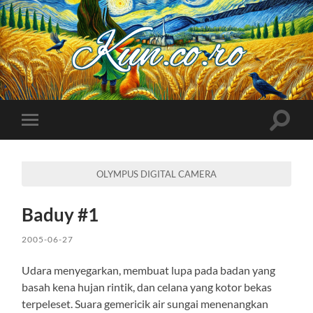
Kuncoro++
Toggle
Toggle
search
mobile
field
menu
OLYMPUS DIGITAL CAMERA
Baduy #1
2005-06-27
Udara menyegarkan, membuat lupa pada badan yang
basah kena hujan rintik, dan celana yang kotor bekas
terpeleset. Suara gemericik air sungai menenangkan