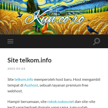
Kuncoro++
Toggle
Toggle
search
mobile
field
menu
Site telkom.info
2005-05-03
Site
telkom.info
memperoleh host baru. Host mengambil
tempat di
Aushost
, sebuah layanan premium free
webhost.
Hampir bersamaan, site
rokok.nukov.net
dan site-site
kecil yang berbagi domain yang sama, juga sudah