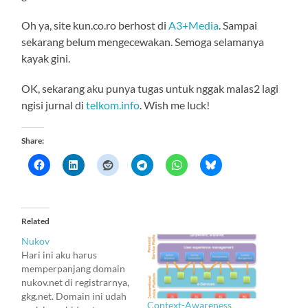
Oh ya, site kun.co.ro berhost di
A3+Media
. Sampai
sekarang belum mengecewakan. Semoga selamanya
kayak gini.
OK, sekarang aku punya tugas untuk nggak malas2 lagi
ngisi jurnal di
telkom.info
. Wish me luck!
Share:
Related
Nukov
Hari ini aku harus
memperpanjang domain
nukov.net di registrarnya,
gkg.net. Domain ini udah
Context-Awareness