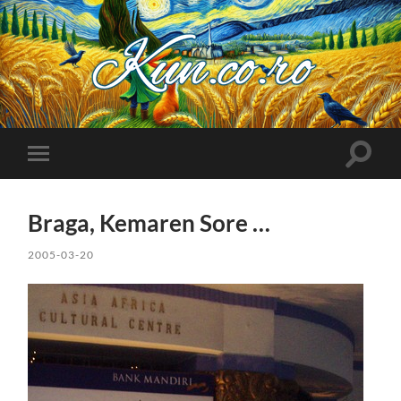
Kuncoro++
Toggle
Toggle
search
mobile
field
menu
Braga, Kemaren Sore …
2005-03-20