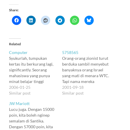
Share:
Related
Computer
5758565
Syukurlah, tumpukan
Orang-orang zionist turut
kertas itu berkurang lagi,
berduka sambil menyebut
significantly. Seorang
banyaknya orang Israel
mahasiswa yang punya
yang mati di menara WTC.
minat belajar tinggi
Tapi nama mereka
berbaik hati mengambil
2006-01-25
kemudian tidak muncul di
2001-09-18
dan memelihara koleksi
Similar post
daftar korban. Mereka
Similar post
majalah IEEE Computer,
hari itu seolah sengaja
JW Mariott
kemaren sore. Yang
tidak hadir. Katanya
Lucu juga. Dengan 15000
tersisa di aku tinggal edisi
mereka sedang
poin, kita boleh nginep
Januari 2006 yang baru
menyiapkan perayaan
semalam di Santika.
aku terima kemaren juga.
yang diorganisasikan oleh
Dengan 57000 poin, kita
Sayangnya, dengan alasan
kaum zionist. Tapi