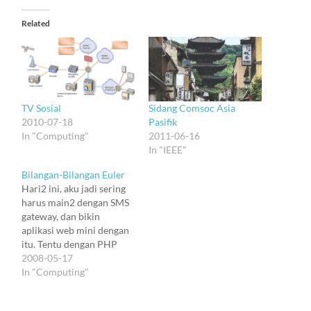
Related
TV Sosial
Sidang Comsoc Asia
2010-07-18
Pasifik
In "Computing"
2011-06-16
In "IEEE"
Bilangan-Bilangan Euler
Hari2 ini, aku jadi sering
harus main2 dengan SMS
gateway, dan bikin
aplikasi web mini dengan
itu. Tentu dengan PHP
dan MySQL lagi. Dan
2008-05-17
sebenernya aku ragu, apa
In "Computing"
scripting dengan PHP
masih bisa kita anggap