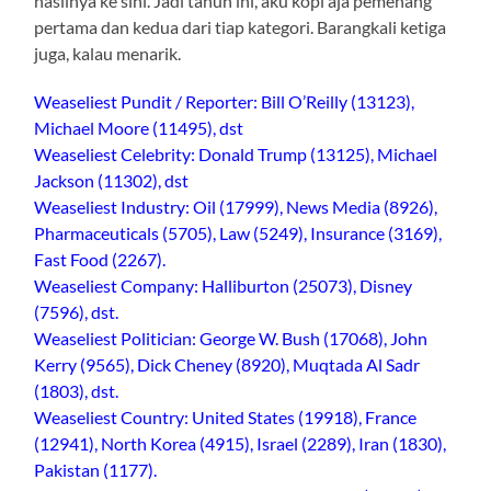
hasilnya ke sini. Jadi tahun ini, aku kopi aja pemenang
pertama dan kedua dari tiap kategori. Barangkali ketiga
juga, kalau menarik.
Weaseliest Pundit / Reporter: Bill O’Reilly (13123),
Michael Moore (11495), dst
Weaseliest Celebrity: Donald Trump (13125), Michael
Jackson (11302), dst
Weaseliest Industry: Oil (17999), News Media (8926),
Pharmaceuticals (5705), Law (5249), Insurance (3169),
Fast Food (2267).
Weaseliest Company: Halliburton (25073), Disney
(7596), dst.
Weaseliest Politician: George W. Bush (17068), John
Kerry (9565), Dick Cheney (8920), Muqtada Al Sadr
(1803), dst.
Weaseliest Country: United States (19918), France
(12941), North Korea (4915), Israel (2289), Iran (1830),
Pakistan (1177).