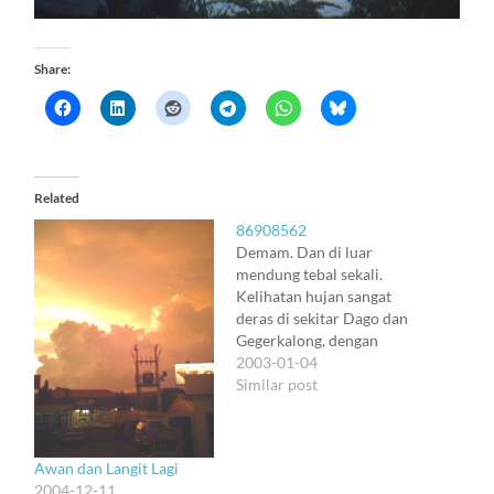
Share:
Related
86908562
Demam. Dan di luar
mendung tebal sekali.
Kelihatan hujan sangat
deras di sekitar Dago dan
Gegerkalong, dengan
batas hujan sejelas batas
2003-01-04
hitam putih (hitam
Similar post
dengan abu-abu muda). Di
atas, ke arah utara, langit
gelap tertutup awan
Awan dan Langit Lagi
kelabu tua yang padat.
2004-12-11