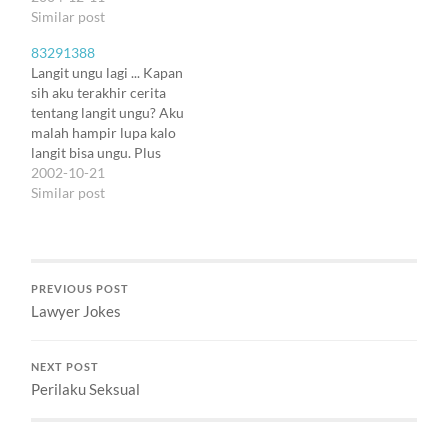
Tapi di bawahnya awan
Similar post
putih kecil-kecil masih
berani melayang. Mirip…
83291388
Langit ungu lagi ... Kapan
sih aku terakhir cerita
tentang langit ungu? Aku
malah hampir lupa kalo
langit bisa ungu. Plus
maroon di beberapa
2002-10-21
sisinya. Dengan cercah-
Similar post
cercah awan yang malu-
malu. Dan bulan yang
mulai beranjak di timur.
Bulannya bulat bener.
PREVIOUS POST
Tanggal berapa sih
Lawyer Jokes
sekarang? Ramadhan
setengah bulan lagi? ...
Kemana…
NEXT POST
Perilaku Seksual