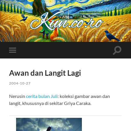
Kuncoro++
Toggle
Toggle
search
mobile
field
menu
Awan dan Langit Lagi
2004-10-27
Nerusin
cerita bulan Juli
: koleksi gambar awan dan
langit, khususnya di sekitar Griya Caraka.