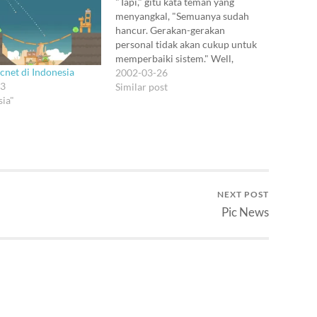
"Tapi," gitu kata teman yang
menyangkal, "Semuanya sudah
hancur. Gerakan-gerakan
personal tidak akan cukup untuk
memperbaiki sistem." Well,
cnet di Indonesia
friend, orang lemah selalu punya
2002-03-26
03
alasan. Aku geli juga dengar kata
Similar post
sia"
sistem dibawa seolah-olah itu
sesuatu yang rumit dan
mendebarkan. Justru sistem
adalah hasil transaksi yang paling
mudah diurai :). Dan kalau…
NEXT POST
Pic News