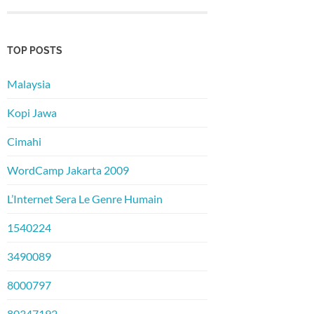
TOP POSTS
Malaysia
Kopi Jawa
Cimahi
WordCamp Jakarta 2009
L’Internet Sera Le Genre Humain
1540224
3490089
8000797
80347192