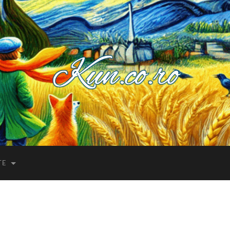
Kuncoro++
TE