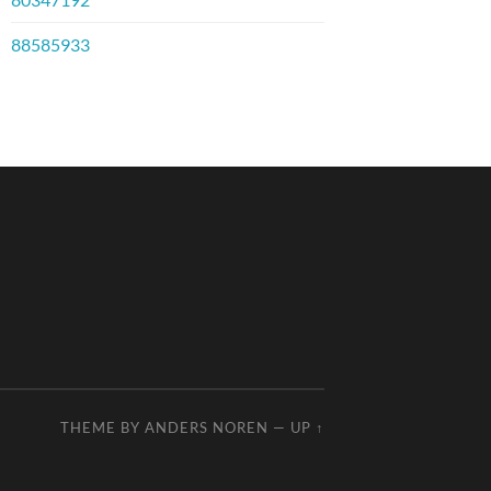
88585933
THEME BY
ANDERS NOREN
—
UP ↑