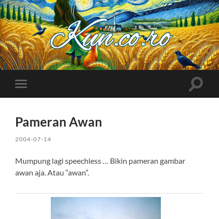
Kuncoro++
Toggle
Toggle
search
mobile
field
menu
Pameran Awan
2004-07-14
Mumpung lagi speechless … Bikin pameran gambar
awan aja. Atau “awan”.