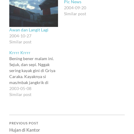
Pic News
2004-09-20
Similar post
Awan dan Langit Lagi
2004-10-27
Similar post
Krrrr Krrrr
Bening bener malam ini.
Sejuk, dan sepi. Nggak
sering kayak gini di Griya
Caraka. Kayaknya si
mas/mbak jangkrik di
dekat jendela itu ikutan
2003-05-08
kesepian, dan jadi ikutan
Similar post
mengiringi sepi malam
dengan kerikan panjang
pendek. Krrrrr krrrrrr
krrrrrr. Suara jangkrik itu
PREVIOUS POST
unik. Dia bisa mengisi
Hujan di Kantor
kesunyian tanpa