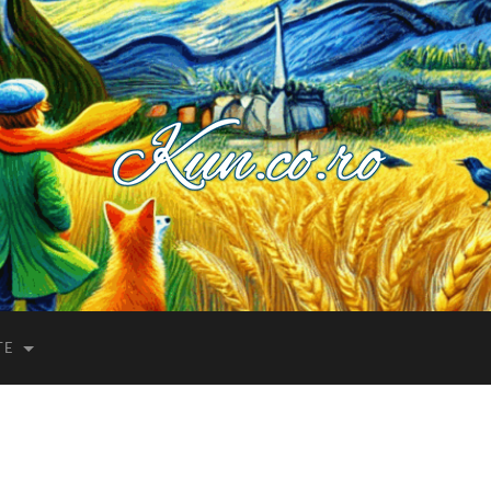
Kuncoro++
TE