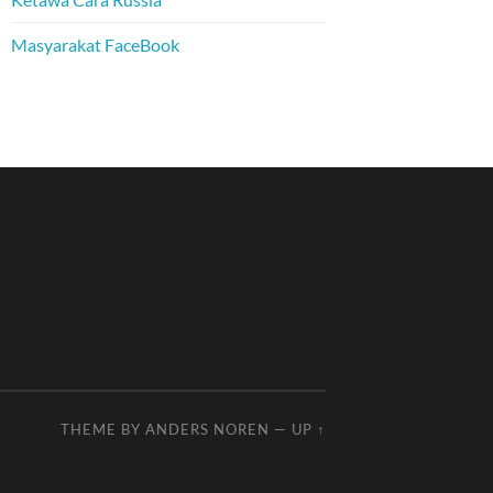
Masyarakat FaceBook
THEME BY
ANDERS NOREN
—
UP ↑