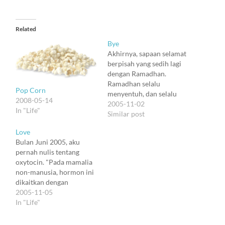
Related
Bye
Akhirnya, sapaan selamat
berpisah yang sedih lagi
dengan Ramadhan.
Ramadhan selalu
Pop Corn
menyentuh, dan selalu
2008-05-14
unik. Berbeda bukan saja
2005-11-02
In "Life"
dengan bulan yang lain,
Similar post
tapi juga dengan
Love
Ramadhan sebelumnya.
Bulan Juni 2005, aku
Akankah sua lagi dengan
pernah nulis tentang
Ramadhan tahun depan?
oxytocin. "Pada mamalia
Siapa yang tahu :). Hidup
non-manusia, hormon ini
itu kokoh dan menarik
dikaitkan dengan
justru karena ada
kelekatan sosial, termasuk
2005-11-05
akhirnya, dan tak
fungsi fisiologis yang
In "Life"
tertebak…
berkait dengan
reproduksi. Lebih jelas,