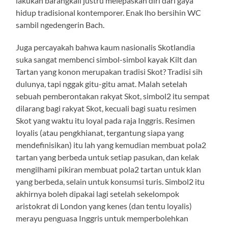
lakukan barangkali justru melepaskan diri dari gaya
hidup tradisional kontemporer. Enak lho bersihin WC
sambil ngedengerin Bach.
Juga percayakah bahwa kaum nasionalis Skotlandia
suka sangat membenci simbol-simbol kayak Kilt dan
Tartan yang konon merupakan tradisi Skot? Tradisi sih
dulunya, tapi nggak gitu-gitu amat. Malah setelah
sebuah pemberontakan rakyat Skot, simbol2 itu sempat
dilarang bagi rakyat Skot, kecuali bagi suatu resimen
Skot yang waktu itu loyal pada raja Inggris. Resimen
loyalis (atau pengkhianat, tergantung siapa yang
mendefinisikan) itu lah yang kemudian membuat pola2
tartan yang berbeda untuk setiap pasukan, dan kelak
mengilhami pikiran membuat pola2 tartan untuk klan
yang berbeda, selain untuk konsumsi turis. Simbol2 itu
akhirnya boleh dipakai lagi setelah sekelompok
aristokrat di London yang kenes (dan tentu loyalis)
merayu penguasa Inggris untuk memperbolehkan