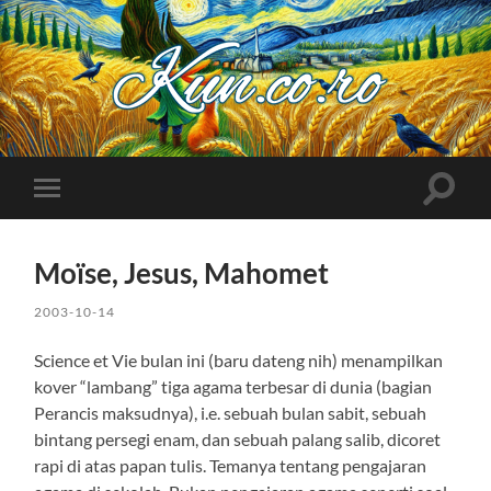
Kuncoro++
Toggle
Toggle
search
mobile
field
menu
Moïse, Jesus, Mahomet
2003-10-14
Science et Vie bulan ini (baru dateng nih) menampilkan
kover “lambang” tiga agama terbesar di dunia (bagian
Perancis maksudnya), i.e. sebuah bulan sabit, sebuah
bintang persegi enam, dan sebuah palang salib, dicoret
rapi di atas papan tulis. Temanya tentang pengajaran