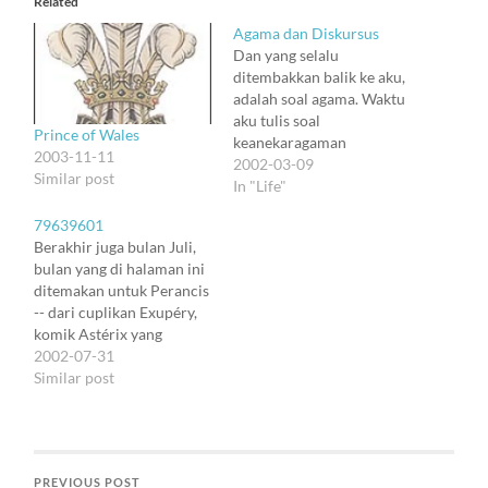
Related
Agama dan Diskursus
Dan yang selalu
ditembakkan balik ke aku,
adalah soal agama. Waktu
aku tulis soal
Prince of Wales
keanekaragaman
2003-11-11
diskursus di milis asasi@,
2002-03-09
Similar post
seorang sohib senior
In "Life"
menembak dengan soal
79639601
ulama, bahkan nabi, yang
Berakhir juga bulan Juli,
tentu pola pikirnya tetap
bulan yang di halaman ini
menempati sebuah
ditemakan untuk Perancis
domain saja. Aku nggak
-- dari cuplikan Exupéry,
mau nulis jawabanku di
komik Astérix yang
sini. Lain kali, barangkali.
dipelesetin jadi Bush,
2002-07-31
Tapi selalu soal…
sampai Calvin dan Dilbert
Similar post
yang disuruh berbahasa
Perancis, termasuk
Beethoven yang nggak
sengaja masuk.
PREVIOUS POST
Republique Française