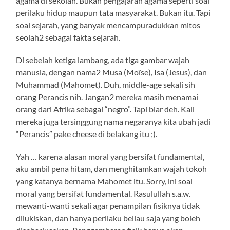
agama di sekolah. Bukan pengajaran agama seperti soal
perilaku hidup maupun tata masyarakat. Bukan itu. Tapi
soal sejarah, yang banyak mencampuradukkan mitos
seolah2 sebagai fakta sejarah.
Di sebelah ketiga lambang, ada tiga gambar wajah
manusia, dengan nama2 Musa (Moïse), Isa (Jesus), dan
Muhammad (Mahomet). Duh, middle-age sekali sih
orang Perancis nih. Jangan2 mereka masih menamai
orang dari Afrika sebagai “negro”. Tapi biar deh. Kali
mereka juga tersinggung nama negaranya kita ubah jadi
“Perancis” pake cheese di belakang itu ;).
Yah … karena alasan moral yang bersifat fundamental,
aku ambil pena hitam, dan menghitamkan wajah tokoh
yang katanya bernama Mahomet itu. Sorry, ini soal
moral yang bersifat fundamental. Rasulullah s.a.w.
mewanti-wanti sekali agar penampilan fisiknya tidak
dilukiskan, dan hanya perilaku beliau saja yang boleh