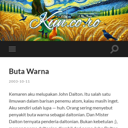
Kuncoro++
Toggle
Toggle
search
mobile
field
menu
Buta Warna
2003-10-11
Kemaren aku melupakan John Dalton. Itu salah satu
ilmuwan dalam barisan penemu atom, kalau masih inget.
Aku sendiri udah lupa — huh. Orang sering menyebut
penyakit buta warna sebagai daltonian. Dan Mister
Dalton ternyata penderia daltonian. Bukan kebetulan ;),