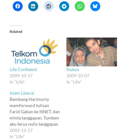
Related
Nukov
Life Confident
2009-10-07
2009-10-17
In "Life"
In "Life"
Islam Liberal
Bambang Harimurty
memforward tulisan
Farid Gaban ke ISNET, dan
minta tanggapan. Tumben
aku terus nulis tanggapan
lagi. Bagian awalnya
2002-12-17
nggak beda sama yang
In "Life"