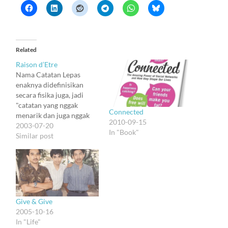
Related
Raison d’Etre
Nama Catatan Lepas
enaknya didefinisikan
secara fisika juga, jadi
"catatan yang nggak
Connected
menarik dan juga nggak
2010-09-15
mendorong." Tapi kenapa
2003-07-20
In "Book"
sih catatan ini harus ada?
Similar post
Apa emang manusia
punya fitrah untuk
menulis? Kenapa kita
justru menginvestasikan
waktu untuk membuat
tulisan carut marut di sini,
Give & Give
bukannya menghabiskan
2005-10-16
waktu untuk ke luar
In "Life"
ruang…