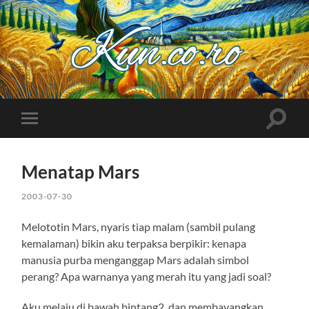
Kuncoro++
Toggle
Toggle
search
mobile
field
menu
Menatap Mars
2003-07-30
Melototin Mars, nyaris tiap malam (sambil pulang
kemalaman) bikin aku terpaksa berpikir: kenapa
manusia purba menganggap Mars adalah simbol
perang? Apa warnanya yang merah itu yang jadi soal?
Aku melaju di bawah bintang2, dan membayangkan