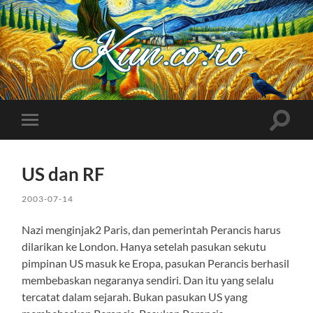
Kuncoro++
Toggle
Toggle
search
mobile
field
menu
US dan RF
2003-07-14
Nazi menginjak2 Paris, dan pemerintah Perancis harus
dilarikan ke London. Hanya setelah pasukan sekutu
pimpinan US masuk ke Eropa, pasukan Perancis berhasil
membebaskan negaranya sendiri. Dan itu yang selalu
tercatat dalam sejarah. Bukan pasukan US yang