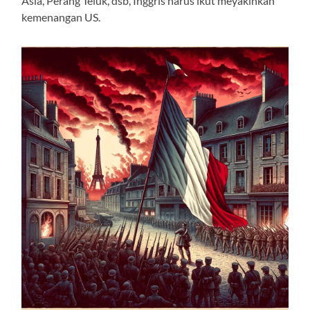
Asia, Perang Teluk, dsb, Inggris harus ikut meyakinkan
kemenangan US.