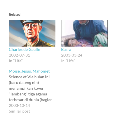
Related
Charles de Gaulle
Basra
2002-07-31
2003-03-24
In "Life"
In "Life"
Moïse, Jesus, Mahomet
Science et Vie bulan ini
(baru dateng nih)
menampilkan kover
"lambang" tiga agama
terbesar di dunia (bagian
Perancis maksudnya), i.e.
2003-10-14
sebuah bulan sabit,
Similar post
sebuah bintang persegi
enam, dan sebuah palang