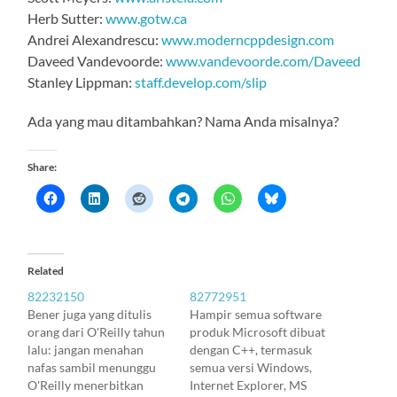
Herb Sutter:
www.gotw.ca
Andrei Alexandrescu:
www.moderncppdesign.com
Daveed Vandevoorde:
www.vandevoorde.com/Daveed
Stanley Lippman:
staff.develop.com/slip
Ada yang mau ditambahkan? Nama Anda misalnya?
Share:
Related
82232150
82772951
Bener juga yang ditulis
Hampir semua software
orang dari O'Reilly tahun
produk Microsoft dibuat
lalu: jangan menahan
dengan C++, termasuk
nafas sambil menunggu
semua versi Windows,
O'Reilly menerbitkan
Internet Explorer, MS