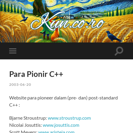
Kuncoro++
Toggle
Toggle
search
mobile
field
menu
Para Pionir C++
2003-06-20
Website para pioneer dalam (pre- dan) post-standard
C++ :
Bjarne Stroustrup:
www.stroustrup.com
Nicolai Josuttis:
www.josuttis.com
Scott Meyers:
www.aristeia.com