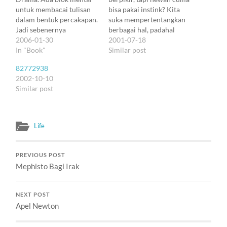
untuk membacai tulisan
bisa pakai instink? Kita
dalam bentuk percakapan.
suka mempertentangkan
Jadi sebenernya
berbagai hal, padahal
(pengakuan), aku juga
2006-01-30
sebetulnya hal-hal itu
2001-07-18
nggak suka2 amat baca
In "Book"
saling melengkapi.
Similar post
Godot. Atau Faust
Genetika berevolusi*
82772938
sekalipun :). Tapi Remy
untuk menjaga makhluk
2002-10-10
Sylado adalah salah satu
hidup beradaptasi dengan
Similar post
perkecualian. Dia
lingkungannya. Untuk
mempermainkan bahasa
makhluk yang semakin
dengan menarik. Nuansa2
cerdas, tingkat
suasana yang dialirkan
fleksibilitas harus
Life
dengan kata2nya
ditingkatkan untuk
membuat bentuk
mempertinggi daya
membosankan drama…
adaptasi pada lingkungan
PREVIOUS POST
yang lebih rumit dan
Mephisto Bagi Irak
beraneka…
NEXT POST
Apel Newton