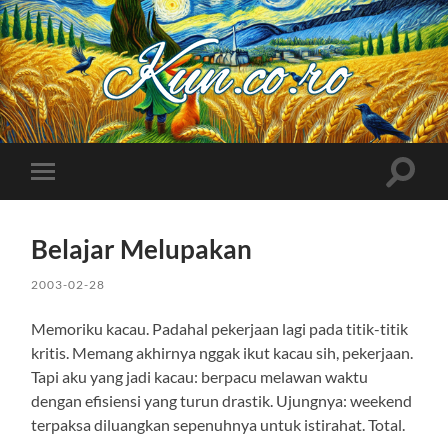
Kuncoro++
Toggle
Toggle
search
mobile
field
menu
Belajar Melupakan
2003-02-28
Memoriku kacau. Padahal pekerjaan lagi pada titik-titik
kritis. Memang akhirnya nggak ikut kacau sih, pekerjaan.
Tapi aku yang jadi kacau: berpacu melawan waktu
dengan efisiensi yang turun drastik. Ujungnya: weekend
terpaksa diluangkan sepenuhnya untuk istirahat. Total.