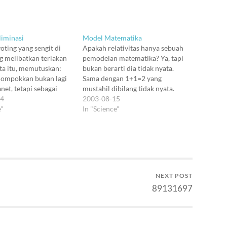
liminasi
Model Matematika
oting yang sengit di
Apakah relativitas hanya sebuah
g melibatkan teriakan
pemodelan matematika? Ya, tapi
ta itu, memutuskan:
bukan berarti dia tidak nyata.
lompokkan bukan lagi
Sama dengan 1+1=2 yang
net, tetapi sebagai
mustahil dibilang tidak nyata.
il (dwarf planet). Ini
24
Karena ada matahari dengan
2003-08-15
resmi. Tapi kenapa?
e"
massa cukup besar itu, maka
In "Science"
rtama, adalah bahwa
terjadi pelengkungan ruang-
efinisikan sebagai
waktu, yang membuat gerakan
asa yang mirip bumi.
bumi menjadi seolah mengelilingi
 kosmik mulai
matahari. Lho, itu kan karena
 tata surya,…
gravitasi, gitu kali pikir kita.…
NEXT POST
89131697