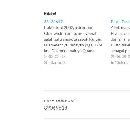
Related
89131697
Pluto Tere
Bulan Juni 2002, astronom
Akhirnya v
Chadwick Trujillo, mengamati
Praha, yan
salah satu anggota sabuk Kuiper.
dan air ma
Diameternya lumayan juga, 1250
Pluto dike
km. Dia menamainya Quaoar,
sebagai pla
diambil dari nama kekuatan yang
2003-02-15
planet kerd
2006-08-
konon menciptakan suku indian
Similar post
keputusan 
In "Scienc
Tongva. Quaoar berjarak 42 ua
Alasan pe
dari matahari. Pluto, planet
planet did
terakhir yang diakui sebagai
benda angk
planet, memiliki diameter 2300
Saat kabut
km, masih lebih kecil…
membentuk
PREVIOUS POST
89069618