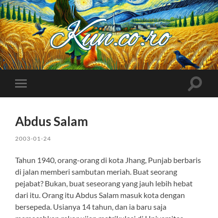
Kuncoro++
Toggle
Toggle
search
mobile
field
menu
Abdus Salam
2003-01-24
Tahun 1940, orang-orang di kota Jhang, Punjab berbaris
di jalan memberi sambutan meriah. Buat seorang
pejabat? Bukan, buat seseorang yang jauh lebih hebat
dari itu. Orang itu Abdus Salam masuk kota dengan
bersepeda. Usianya 14 tahun, dan ia baru saja