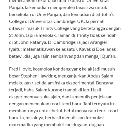
memecahkan rekor ujian matrikulasi di Universitas
Panjab. Ia kemudian memperoleh beasiswa untuk
bersekolah di Univ Panjab, dan kemudian di St John’s
College di Universitas Cambridge, UK. Ia pernah
ditawari masuk Trinity College yang bertetangga dengan
St John, tapi ia menolak. Taman di Trinity tidak seindah
di St John, katanya. Di Cambridge, ia jadi wrangler
(yaitu: matematikawan kelas satu). Kayak si Doel anak
betawi, dia juga rajin sembahyang dan mengaji Qur’an.
Fred Hoyle, kosmolog kondang yang kelak jadi musuh
besar Stephen Hawking, menganjurkan Abdus Salam
melakukan riset dalam fisika eksperimental. Bencana
terjadi, haha. Salam kurang trampil di lab. Hasil
eksperimennya suka ajaib, dan ia menulis penjelasan
dengan menemukan teori-teori baru. Tapi ternyata itu
membantunya untuk betul-betul menyusun teori-teori
baru. Ia, misalnya, berhasil menuliskan formulasi
matematika yang membuktikan dugaan-dugaan