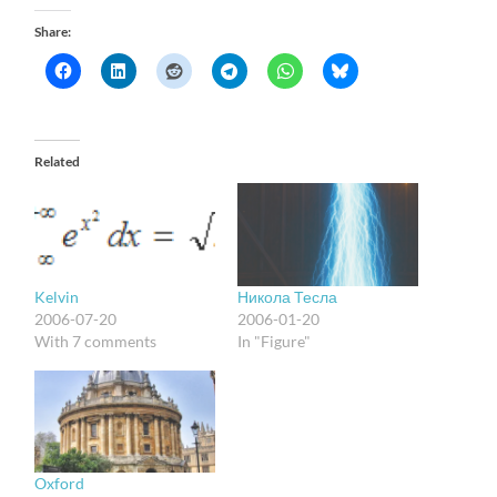
Share:
Related
Kelvin
Никола Тесла
2006-07-20
2006-01-20
With 7 comments
In "Figure"
Oxford