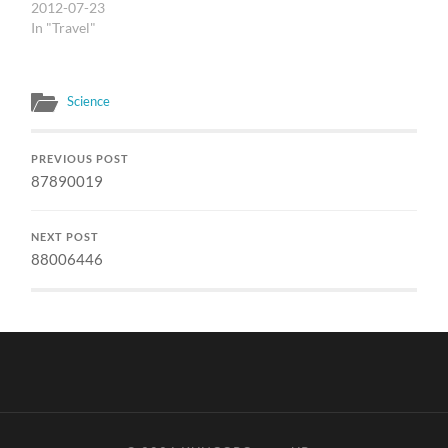
2012-07-23
In "Travel"
Science
PREVIOUS POST
87890019
NEXT POST
88006446