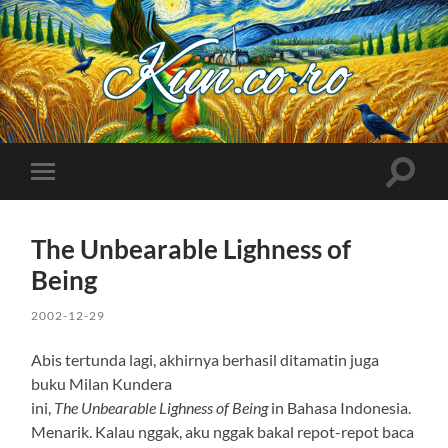
Kuncoro++
Toggle
Toggle
search
mobile
field
menu
The Unbearable Lighness of
Being
2002-12-29
Abis tertunda lagi, akhirnya berhasil ditamatin juga
buku Milan Kundera
ini,
The Unbearable Lighness of Being
in Bahasa Indonesia.
Menarik. Kalau nggak, aku nggak bakal repot-repot baca