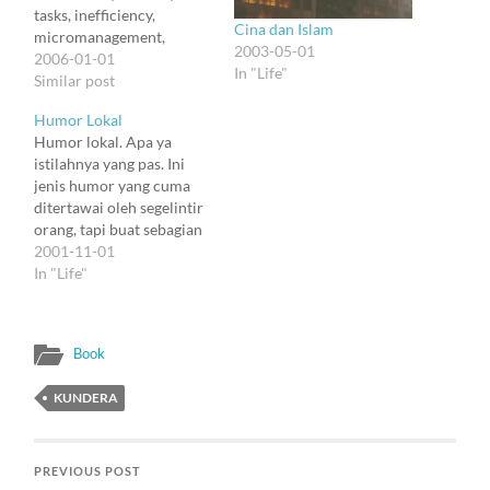
tasks, inefficiency,
Cina dan Islam
micromanagement,
2003-05-01
embedded crime*, selalu
2006-01-01
In "Life"
terjadi. Ini tidak mudah
Similar post
diatasi dengan cepat,
Humor Lokal
sehingga kita harus
Humor lokal. Apa ya
membiasakan diri hidup
istilahnya yang pas. Ini
di tengah2 situasi macam
jenis humor yang cuma
ini. Tanpa harus hanyut.
ditertawai oleh segelintir
Tapi Big Boss berfirman:
orang, tapi buat sebagian
hidup berbatas waktu.
besar isi dunia, nggak
2001-11-01
Dan juga: hidup harus
keliatan lucunya di mana.
In "Life"
berkualitas. Selain itu:
Dilbert suka bikin
hidup tidak…
candaan macam gini.
Tentang si boss yang
Book
harus cari token ring
sampai ke kolong meja,
KUNDERA
misalnya. Yang inget sih,
waktu…
PREVIOUS POST