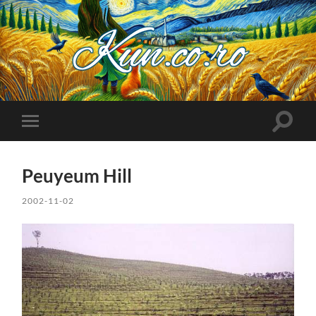
Kuncoro++
Toggle
Toggle
search
mobile
field
menu
Peuyeum Hill
2002-11-02