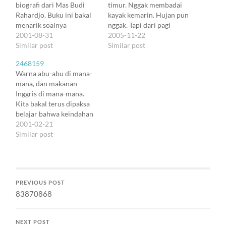
biografi dari Mas Budi
timur. Nggak membadai
Rahardjo. Buku ini bakal
kayak kemarin. Hujan pun
menarik soalnya
nggak. Tapi dari pagi
memaparkan dari mana
2001-08-31
mendung tak putus
2005-11-22
datangnya konektivitas
Similar post
menyelimuti Bandung.
Similar post
Internet yang kita kenal
Aku masih duduk di meja
2468159
sekarang. Tapi yang jelas
kerjaku. Kelelahan abis
Warna abu-abu di mana-
bakal sangat menarik dan
sesi panjang di
mana, dan makanan
ditunggu adalah tentang
Gegerkalong membahas
Inggris di mana-mana.
semangat-semangat yang
penyusunan materi
Kita bakal terus dipaksa
mendasari pembentukan
pelatihan untuk Sinergi
belajar bahwa keindahan
BHTV, juga alasan-alasan
Telkom dan Telkomsel,
itu bukan sesuatu yang
2001-02-21
di balik IDNIC, dan tentu
yang disusul menulis
diberikan kepada kita, tapi
Similar post
yang…
artikel singkat atas…
merupakan gabungan dari
kerja keras untuk
mengubah perspektif dan
kemampuan untuk tidak
PREVIOUS POST
mendiskriminasikan hal-
83870868
hal (yang seolah-olah)
besar dan hal-hal (yang
seolah-olah) kecil. Itu dari
NEXT POST
sisi receiver.…