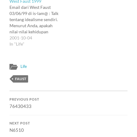
West Faust 1999
Email dari West Faust
03/06/99 di is-lam@ : Talk
tentang idealisme sendiri.
Menurut Anda, apakah
nilai-nilai kehidupan
universal itu cukup
2001-10-04
berharga untuk
In "Life"
diperjuangkan ? Begini.
Allah menurunkan kita ke
dunia tentu dengan
Life
skenario tertentu.
Barangkali memang agar
FAUST
kita merenungi kebesaran
Allah. Barangkali agar kita
dapat menjaga diri agar
tetap lurus.…
PREVIOUS POST
76430433
NEXT POST
N6510