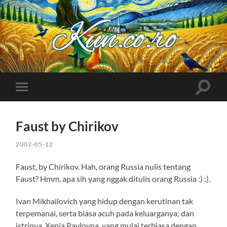
Kuncoro++
Toggle
Toggle
search
mobile
field
menu
Faust by Chirikov
2002-05-12
Faust, by Chirikov. Hah, orang Russia nulis tentang
Faust? Hmm, apa sih yang nggak ditulis orang Russia :) :).
Ivan Mikhailovich yang hidup dengan kerutinan tak
terpemanai, serta biasa acuh pada keluarganya; dan
istrinya, Xenia Pavlovna, yang mulai terbiasa dengan