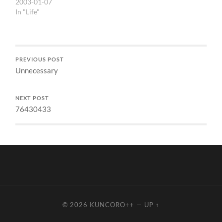
Kapankah masyarakat
2003-01-07
bisa dibentuk dengan
In "Life"
pendidikan yang semacam
itu? Barangkali memang
ada yang…
PREVIOUS POST
Unnecessary
NEXT POST
76430433
© 2026
KUNCORO++
—
UP ↑