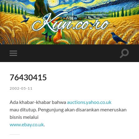
Kuncoro++
Toggle
Toggle
search
mobile
field
menu
76430415
2002-05-11
Ada khabar-khabar bahwa
auctions.yahoo.co.uk
mau ditutup. Pengunjung akan disarankan meneruskan
bisnis melalui
www.ebay.co.uk
.