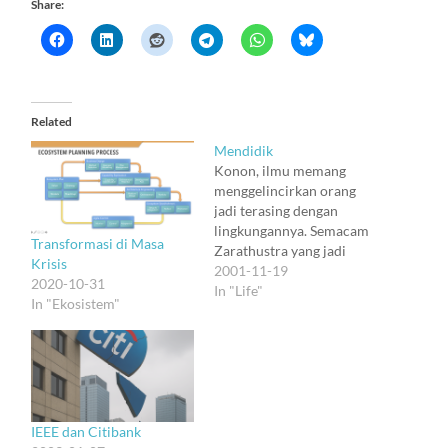
Share:
Related
Mendidik
Konon, ilmu memang
menggelincirkan orang
jadi terasing dengan
lingkungannya. Semacam
Transformasi di Masa
Zarathustra yang jadi
Krisis
mengasingkan diri ke
2001-11-19
2020-10-31
puncak gunung, lalu
In "Life"
In "Ekosistem"
akhirnya mau turun
kembali untuk mendidik
masyarakat. Untuk
mendidik masyarakat?
Selalukah ilmu
mendorong orang jadi
lebih tinggi hati?
IEEE dan Citibank