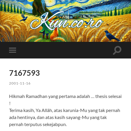
Kuncoro++
Toggle
Toggle
search
mobile
field
menu
7167593
2001-11-16
Hikmah Ramadhan yang pertama adalah … thesis selesai
!
Terima kasih, Ya Allâh, atas karunia-Mu yang tak pernah
ada hentinya, dan atas kasih sayang-Mu yang tak
pernah terputus sekejabpun.