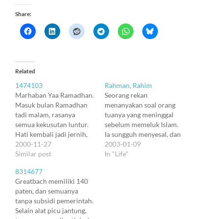
Share:
Related
1474103
Rahman, Rahim
Marhaban Yaa Ramadhan.
Seorang rekan
Masuk bulan Ramadhan
menanyakan soal orang
tadi malam, rasanya
tuanya yang meninggal
semua kekusutan luntur.
sebelum memeluk Islam.
Hati kembali jadi jernih,
Ia sungguh menyesal, dan
bening, dan penuh kasih
2000-11-27
resah membayangkan apa
2003-01-09
pada semesta. Langit
Similar post
yang akan terjadi pada
In "Life"
mendung, tapi kami
orang tuanya. Allâh
8314677
menjadi bintang-bintang
menciptakan kasih sayang
Greatbach memiliki 140
yang kemilau gemerlapan
dan kedekatan antar
paten, dan semuanya
di atas dinamika
manusia. Manusia
tanpa subsidi pemerintah.
kehidupan yang mengalir
membayangkan kasih
Selain alat picu jantung,
deras. Terima kasih, Ya
sayang itu adalah