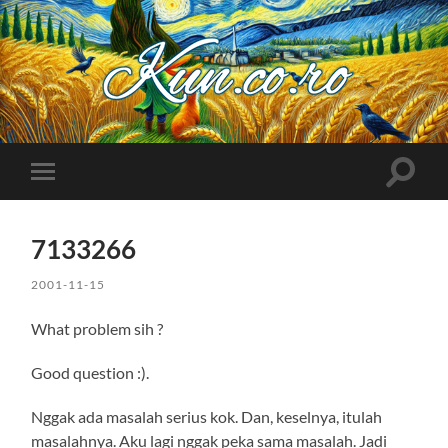
Kuncoro++
Toggle
Toggle
search
mobile
field
menu
7133266
2001-11-15
What problem sih ?
Good question :).
Nggak ada masalah serius kok. Dan, keselnya, itulah
masalahnya. Aku lagi nggak peka sama masalah. Jadi