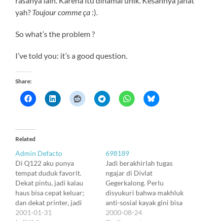
rasanya lain. Karena itu dinamai unik. Kesannya jahat
yah?
Toujour comme ça
:).
So what’s the problem ?
I’ve told you: it’s a good question.
Share:
Related
Admin Defacto
698189
Di Q122 aku punya
Jadi berakhirlah tugas
tempat duduk favorit.
ngajar di Divlat
Dekat pintu, jadi kalau
Gegerkalong. Perlu
haus bisa cepat keluar;
disyukuri bahwa makhluk
dan dekat printer, jadi
anti-sosial kayak gini bisa
nggak harus capek kalau
2001-01-31
menjalankan tugas
2000-08-24