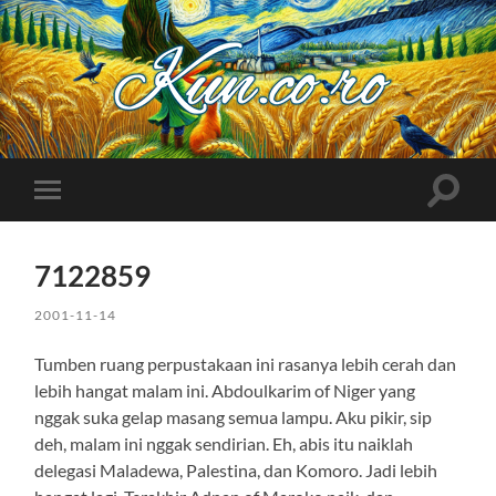
Kuncoro++
Toggle
Toggle
search
mobile
field
menu
7122859
2001-11-14
Tumben ruang perpustakaan ini rasanya lebih cerah dan
lebih hangat malam ini. Abdoulkarim of Niger yang
nggak suka gelap masang semua lampu. Aku pikir, sip
deh, malam ini nggak sendirian. Eh, abis itu naiklah
delegasi Maladewa, Palestina, dan Komoro. Jadi lebih