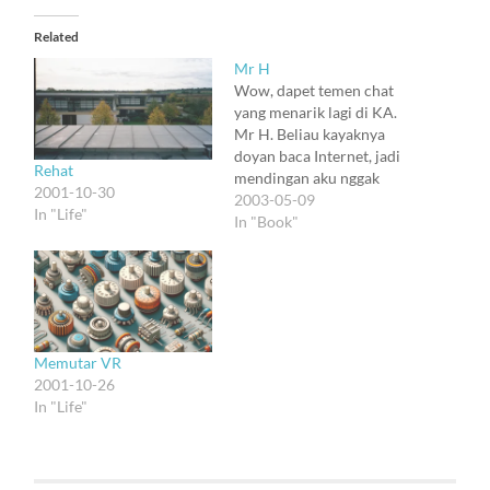
Related
Mr H
Wow, dapet temen chat
yang menarik lagi di KA.
Mr H. Beliau kayaknya
doyan baca Internet, jadi
Rehat
mendingan aku nggak
2001-10-30
tulis namanya di sini.
2003-05-09
In "Life"
Masuk Parahyangan,
In "Book"
sebenernya aku lagi males
berkomunikasi dengan
manusia. Abis ketimpa
semacam musibah, tapi
nggak usah diceritain di
sini :). Jadi deh aku
Memutar VR
menghabisi waktu
2001-10-26
dengan…
In "Life"