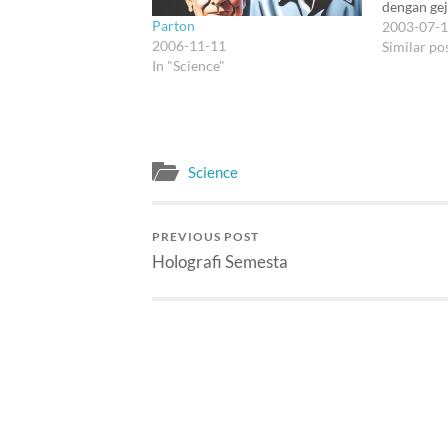
dengan gej
Parton
kayak warn
2003-07-
2006-11-11
Tapi Whee
Similar po
In "Science"
bikin stat
memicu ki
pikir terh
kuantum. 
lagi atas 
Science
PREVIOUS POST
Holografi Semesta