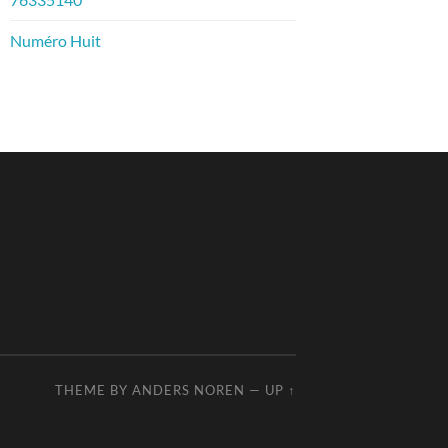
Numéro Huit
THEME BY
ANDERS NOREN
—
UP ↑