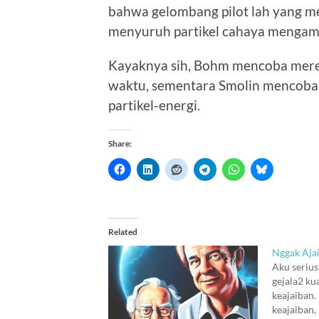
bahwa gelombang pilot lah yang m
menyuruh partikel cahaya mengambi
Kayaknya sih, Bohm mencoba merel
waktu, sementara Smolin mencob
partikel-energi.
Share:
Related
Nggak Aja
Aku serius
gejala2 ku
keajaiban.
keajaiban,