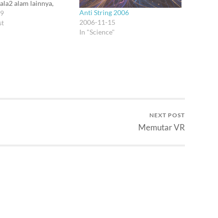
ala2 alam lainnya,
Anti String 2006
a langit yang biru itu.
19
2006-11-15
ler memang suka iseng
st
In "Science"
ement yang ajaib2 untuk
ta meluruskan pola
adap mekanika
Wheeler mengingatkan
ketidakajaiban "delayed…
NEXT POST
Memutar VR