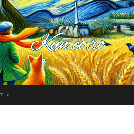
Kuncoro++
TE