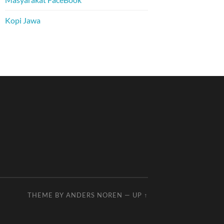
Kopi Jawa
THEME BY
ANDERS NOREN
—
UP ↑