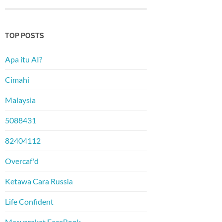
TOP POSTS
Apa itu AI?
Cimahi
Malaysia
5088431
82404112
Overcaf'd
Ketawa Cara Russia
Life Confident
Masyarakat FaceBook