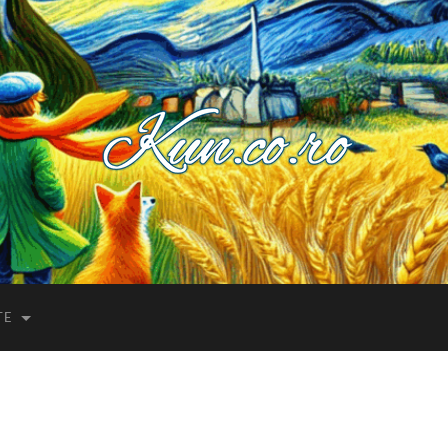
Kuncoro++
TE