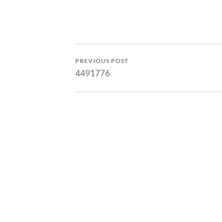
seperti elektron menggunakan
alam semes
foton, maka interaksi nuklir
dicetuskan
lemah disebut menggunakan
Tapi energ
boson madya. Tentu, nama boson
memiliki i
diambil dari Bose (Catatan…
PREVIOUS POST
4491776