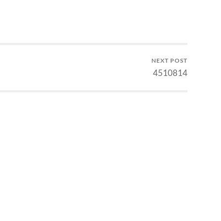
ta? Tentu energi yang
 harus sangat tinggi.
i yang tinggi akan
mbangan gravitasi…
NEXT POST
4510814