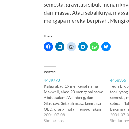
semesta, gravitasi sibuk menariknya
dari massa. Atau sebaliknya, massa h
mengapa mereka berpisah. Mengikut
Share:
Related
4439793
4458355
Kalau abad 19 mengenal nama
Teori big b
Maxwell, abad 20 mengenal sama
teori yang
Abdussalam, Weinberg, dan
semesta, m
Glashow. Setelah masa keemasan
sebuah flu
QED, orang mulai menggunakan
Bagaimana
analogi elektrodinamika untuk
2001-07-08
fluktuasi 
2001-07-
energi nuklir lemah. Kalau
Similar post
pada ruan
Similar po
interaksi benda bermuatan
dari 10-35