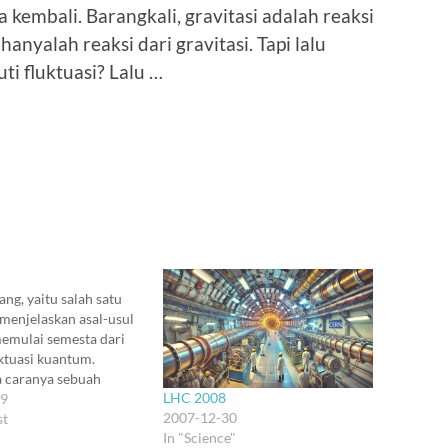
 kembali. Barangkali, gravitasi adalah reaksi
anyalah reaksi dari gravitasi. Tapi lalu
i fluktuasi? Lalu …
ang, yaitu salah satu
 menjelaskan asal-usul
emulai semesta dari
ktuasi kuantum.
 caranya sebuah
LHC 2008
kuantum (yang terjadi
09
2007-12-30
g berukuran kurang
st
In "Science"
 m) bisa menciptakan