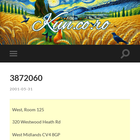
Kuncoro++
Toggle
Toggle
search
mobile
field
menu
3872060
2001-05-31
West, Room 125
320 Westwood Heath Rd
West Midlands CV4 8GP