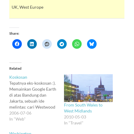
UK, West Europe
Share:
Related
Koskosan
Tepatnya eks-koskosan :).
Memainkan Google Earth
di atas Bandung dan
Jakarta, sebuah ide
From South Wales to
melintas: cari Westwood
West Midlands
Heath Road :). Beruntung,
2006-07-06
2010-05-03
Coventry dan sekitarnya
In "Web"
In "Travel"
termasuk yang tercapture
dengan resolusi cukup
Washington