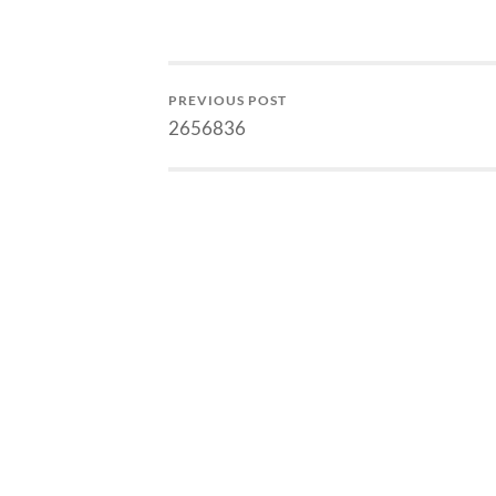
kita belajar relativitas di SMA,
pikir terh
kita memulai dari cerita
kuantum. 
percobaan…
lagi atas 
PREVIOUS POST
2656836