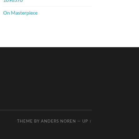
On Masterpiece
THEME BY
ANDERS NOREN
—
UP ↑