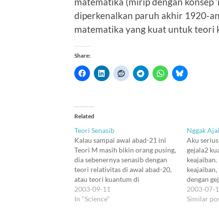
matematika (mirip dengan konsep ‘me
diperkenalkan paruh akhir 1920-an
matematika yang kuat untuk teori
Share:
Related
Teori Senasib
Nggak Aja
Kalau sampai awal abad-21 ini
Aku serius
Teori M masih bikin orang pusing,
gejala2 ku
dia sebenernya senasib dengan
keajaiban.
teori relativitas di awal abad-20,
keajaiban,
atau teori kuantum di
dengan gej
pertengahan abad-20. Tahun2
2003-09-11
kayak warn
2003-07-
kemaren, website ini suka cerita
In "Science"
Tapi Whee
Similar po
tentang penolakan2 atas teori2
bikin stat
pembentuk abad-20 itu. Waktu
memicu ki