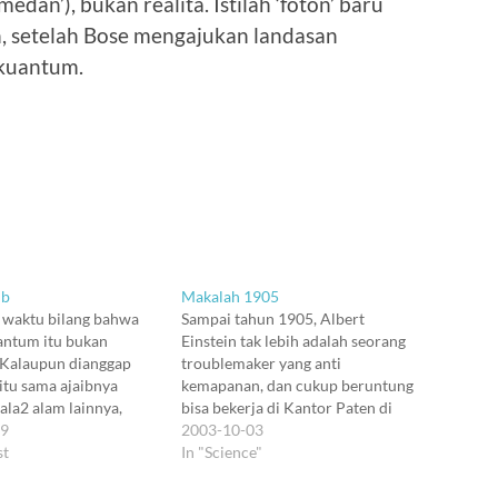
dan’), bukan realita. Istilah ‘foton’ baru
, setelah Bose mengajukan landasan
 kuantum.
ib
Makalah 1905
 waktu bilang bahwa
Sampai tahun 1905, Albert
antum itu bukan
Einstein tak lebih adalah seorang
 Kalaupun dianggap
troublemaker yang anti
 itu sama ajaibnya
kemapanan, dan cukup beruntung
ala2 alam lainnya,
bisa bekerja di Kantor Paten di
a langit yang biru itu.
19
Bern, dan entah kenapa bisa
2003-10-03
ler memang suka iseng
st
menamatkan PhD di Zurich.
In "Science"
ement yang ajaib2 untuk
Konon sih tadinya tesisnya
ta meluruskan pola
ditolak karena terlalu singkat.