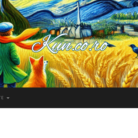
Kuncoro++
TE