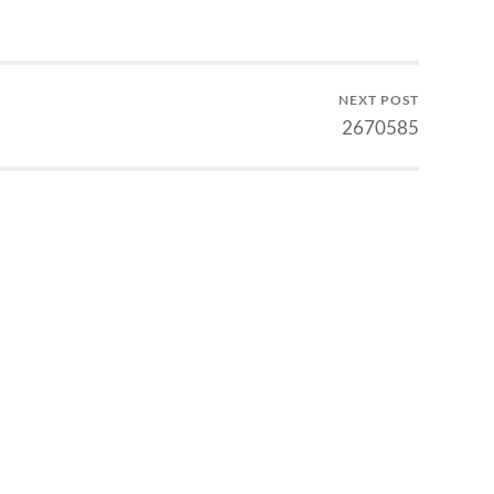
adap mekanika
Setelah ditambahi satu kalimat,
Wheeler mengingatkan
tesisnya diterima, dan ia
ketidakajaiban "delayed…
dinyatakan lulus. Tahun…
NEXT POST
2670585