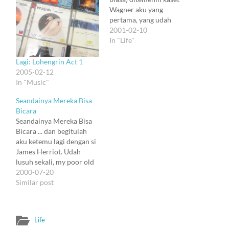
Wagner aku yang
pertama, yang udah
pabaliut. Terpasang
2001-02-10
Parsifal. Biasanya Parsifal
In "Life"
nggak terlalu istimewa.
Tapi hari ini ada yang
Lagi: Lohengrin Act 1
terasa lain. Parsifal terasa
2005-02-12
pas mengiringi pohon-
In "Music"
pohon tanpa daun yang
Seandainya Mereka Bisa
tegak membeku di tepi
Bicara
jalan yang dingin dan
Seandainya Mereka Bisa
senyap. Hanya dingin…
Bicara ... dan begitulah
aku ketemu lagi dengan si
James Herriot. Udah
lusuh sekali, my poor old
pal. Coba, apa aku masih
2000-07-20
membacanya dengan
Similar post
kacamata yang sama
dengan tahun-tahun dulu.
Kayaknya sih nggak.
Life
Kadang, kalau aku lagi