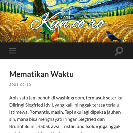
Kuncoro++
Toggle
Toggle
search
mobile
field
menu
Mematikan Waktu
2001-02-10
Abis satu jam penuh di washingroom, termasuk seterika.
Diiringi Siegfried Idyll, yang kali ini nggak terasa terlalu
istimewa. Romantis, masih. Tapi aku lagi dipaksa jauhan
sih, mana bisa menghayati iringan Siegfried dan
Brunnhild ini. Babak awal Tristan und Isolde juga nggak