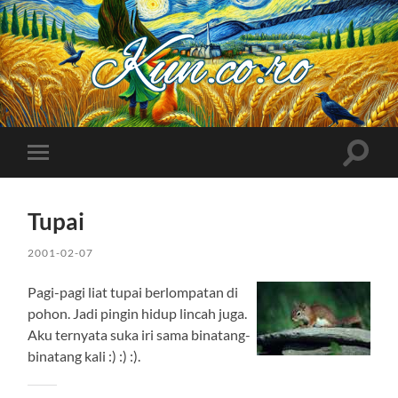
Kuncoro++
Toggle
Toggle
search
mobile
field
menu
Tupai
2001-02-07
Pagi-pagi liat tupai berlompatan di
pohon. Jadi pingin hidup lincah juga.
Aku ternyata suka iri sama binatang-
binatang kali :) :) :).