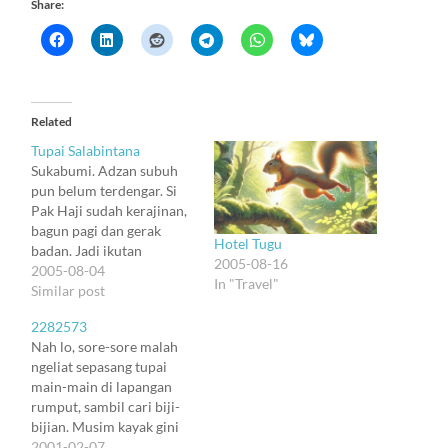
Share:
Related
Tupai Salabintana
Sukabumi. Adzan subuh
pun belum terdengar. Si
Pak Haji sudah kerajinan,
bagun pagi dan gerak
Hotel Tugu
badan. Jadi ikutan
2005-08-16
bangun, di tengah beku
2005-08-04
In "Travel"
udara Salabintana.
Similar post
Sukabumi beku? Yup,
2282573
kalau jendela kamar
Nah lo, sore-sore malah
dibuka semalaman kayak
ngeliat sepasang tupai
aku. Abis subuh, Pak
main-main di lapangan
Hajinya bobo, dan aku
rumput, sambil cari biji-
bingung mau ngapain.
bijian. Musim kayak gini
Mandi. Bikin review.
dia cari biji apa yah ?
2001-02-07