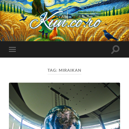
Kuncoro++
Toggle
Toggle
search
mobile
field
menu
TAG:
MIRAIKAN