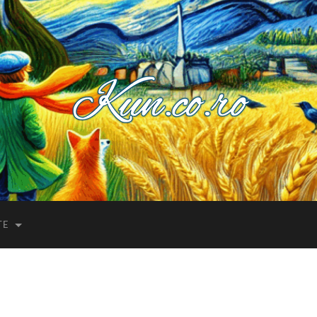
Kuncoro++
TE