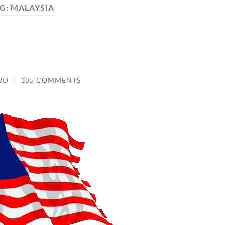
G:
MALAYSIA
WO
/
105 COMMENTS