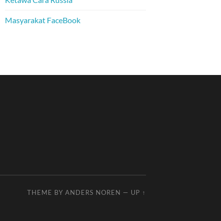
Masyarakat FaceBook
THEME BY
ANDERS NOREN
—
UP ↑