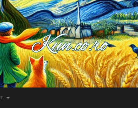
Kuncoro++
TE