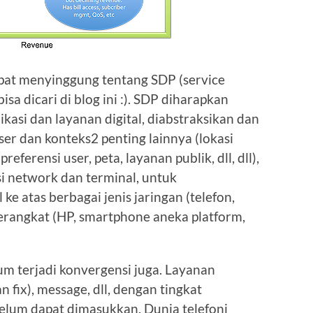
mpat menyinggung tentang SDP (service
isa dicari di blog ini :). SDP diharapkan
asi dan layanan digital, diabstraksikan dan
er dan konteks2 penting lainnya (lokasi
eferensi user, peta, layanan publik, dll, dll),
si network dan terminal, untuk
ke atas berbagai jenis jaringan (telefon,
 perangkat (HP, smartphone aneka platform,
um terjadi konvergensi juga. Layanan
an fix), message, dll, dengan tingkat
elum dapat dimasukkan. Dunia telefoni