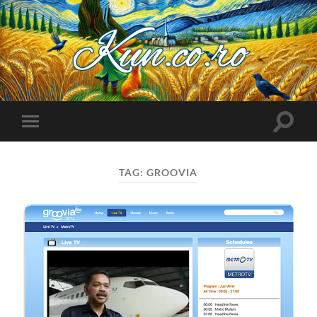
Kuncoro++
Toggle
Toggle
search
mobile
field
menu
TAG:
GROOVIA