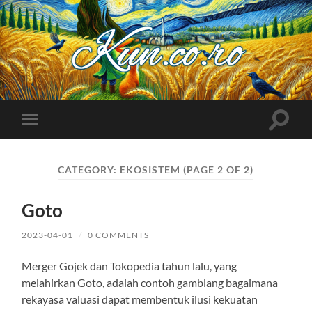
Kuncoro++
Toggle
Toggle
search
mobile
field
menu
CATEGORY:
EKOSISTEM
(PAGE 2 OF 2)
Goto
2023-04-01
/
0 COMMENTS
Merger Gojek dan Tokopedia tahun lalu, yang
melahirkan Goto, adalah contoh gamblang bagaimana
rekayasa valuasi dapat membentuk ilusi kekuatan