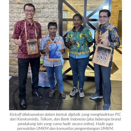
Kickoff
dilaksanakan dalam bentuk
digitalk
yang menghadirkan PIC
dari Kemkominfo, Telkom, dan Bank Indonesia (plus beberapa
brand
pendukung lain yang cuma hadir secara
online
). Hadir juga
perwakilan UMKM dan komunitas pengembangan UMKM.