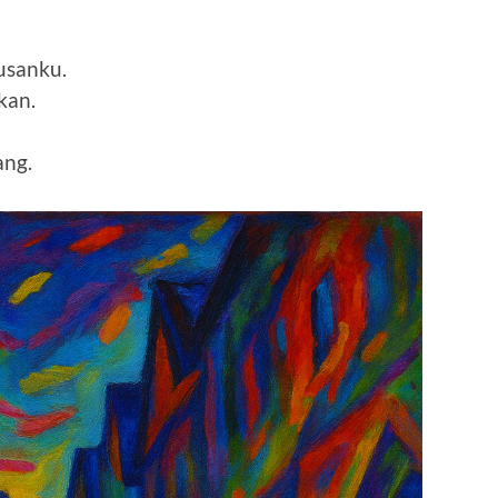
usanku.
kan.
ang.