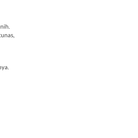
nih.
tunas,
nya.