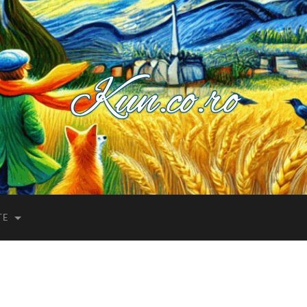
Kuncoro++
TE