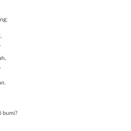
ng;
,
.
ah,
.
an.
i bumi?