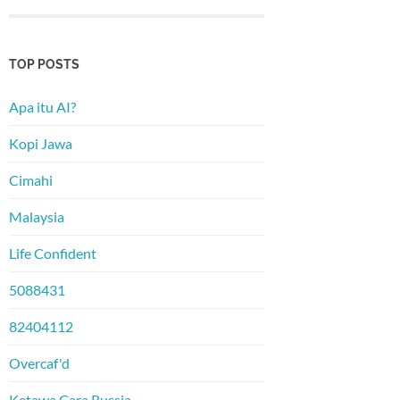
TOP POSTS
Apa itu AI?
Kopi Jawa
Cimahi
Malaysia
Life Confident
5088431
82404112
Overcaf'd
Ketawa Cara Russia