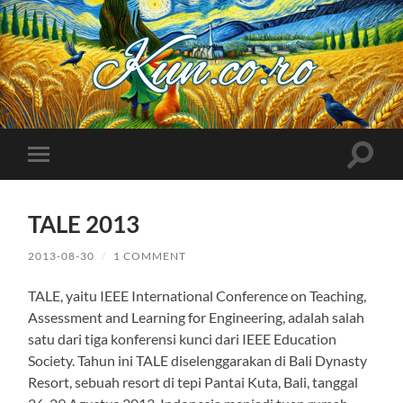
Kuncoro++
Toggle
Toggle
search
mobile
field
menu
TALE 2013
2013-08-30
/
1 COMMENT
TALE, yaitu IEEE International Conference on Teaching,
Assessment and Learning for Engineering, adalah salah
satu dari tiga konferensi kunci dari IEEE Education
Society. Tahun ini TALE diselenggarakan di Bali Dynasty
Resort, sebuah resort di tepi Pantai Kuta, Bali, tanggal