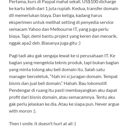
Pertama, kurs di Paypal mahal sekali. US$100 dicharge
ke kartu lebih dari 1 juta rupiah. Kedua, transfer domain
dll memerlukan biaya. Dan ketiga, kadang harus
eksperimen untuk melihat setting di penyedia service
semacam Yahoo dan Melbourne IT, yang juga perlu
biaya. Tapi, demi bantu project yang keren dan menarik,
nggak apa2 deh. Biasanya juga gitu :)
Pagi tadi aku gak sengaja lewat ke si perusahaan IT. Ke
bagian yang mengelola teknis produk, tapi bukan bagian
yang minta tolong aku beli domain itu. Salah satu
manager berceletuk, “Nah ini si juragan domain. Tempat
bisnis dan jual beli domain.” Hahah. Bau lokomotif.
Pendengar di ruang itu pasti membayangkan aku dapat
profit dari bisnis domain, atau semacamnya. Tentu aku
gak perlu jelaskan ke dia. Atau ke siapa pun. Never argue
with moron :).
Then I smile. It doesn’t hurt at all :)