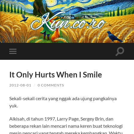
Kuncoro++
Toggle
Toggle
search
mobile
field
menu
It Only Hurts When I Smile
2012-08-01
/
0 COMMENTS
Sekali-sekali cerita yang nggak ada ujung pangkalnya
yuk.
Alkisah, di tahun 1997, Larry Page, Sergey Brin, dan
beberapa rekan lain mencari nama keren buat teknologi
mesin pencari yang tengah mereka kembangkan. Waktu