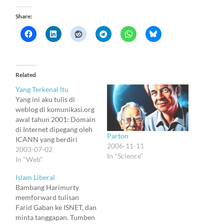
Share:
Related
Yang Terkenal Itu
Yang ini aku tulis di
weblog di komunikasi.org
awal tahun 2001: Domain
di Internet dipegang oleh
Parton
ICANN yang berdiri
2006-11-11
tahun 1988. TLD yang
2003-07-02
In "Science"
dikelola dibagi atas TLD
In "Web"
generic dan TLD negara.
Islam Liberal
Dari delapan TLD generic,
Bambang Harimurty
lima dikontrol oleh
memforward tulisan
pemerintah AS atau
Farid Gaban ke ISNET, dan
IANA, induk dari ICANN.
minta tanggapan. Tumben
Tiga sisanya menjadi