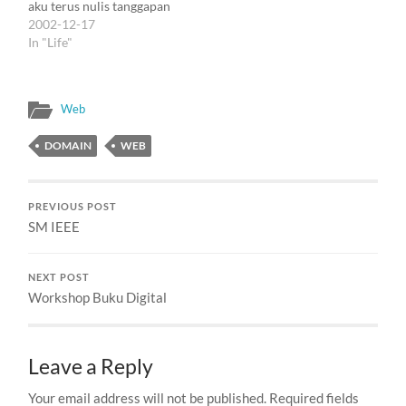
aku terus nulis tanggapan
kontroversi domain…
lagi. Bagian awalnya
2002-12-17
nggak beda sama yang
In "Life"
sering aku tulis di web ini
:). Bagian akhirnya kira-
kira kayak gini: Sebelum
Web
masa Utan Kayu,
beberapa orang, termasuk
DOMAIN
WEB
Nurcholis Madjid,
mencoba mengingatkan
umat Islam untuk lepas…
PREVIOUS POST
SM IEEE
NEXT POST
Workshop Buku Digital
Leave a Reply
Your email address will not be published.
Required fields