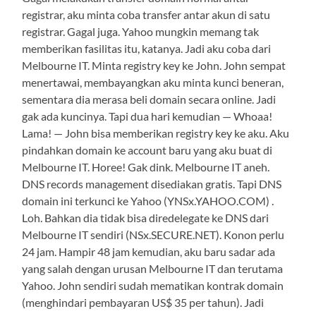
registrar, aku minta coba transfer antar akun di satu
registrar. Gagal juga. Yahoo mungkin memang tak
memberikan fasilitas itu, katanya. Jadi aku coba dari
Melbourne IT. Minta registry key ke John. John sempat
menertawai, membayangkan aku minta kunci beneran,
sementara dia merasa beli domain secara online. Jadi
gak ada kuncinya. Tapi dua hari kemudian — Whoaa!
Lama! — John bisa memberikan registry key ke aku. Aku
pindahkan domain ke account baru yang aku buat di
Melbourne IT. Horee! Gak dink. Melbourne IT aneh.
DNS records management disediakan gratis. Tapi DNS
domain ini terkunci ke Yahoo (YNSx.YAHOO.COM) .
Loh. Bahkan dia tidak bisa diredelegate ke DNS dari
Melbourne IT sendiri (NSx.SECURE.NET). Konon perlu
24 jam. Hampir 48 jam kemudian, aku baru sadar ada
yang salah dengan urusan Melbourne IT dan terutama
Yahoo. John sendiri sudah mematikan kontrak domain
(menghindari pembayaran US$ 35 per tahun). Jadi