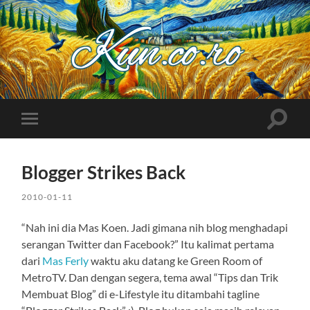
Kuncoro++
Toggle
Toggle
search
mobile
field
menu
Blogger Strikes Back
2010-01-11
“Nah ini dia Mas Koen. Jadi gimana nih blog menghadapi
serangan Twitter dan Facebook?” Itu kalimat pertama
dari
Mas Ferly
waktu aku datang ke Green Room of
MetroTV. Dan dengan segera, tema awal “Tips dan Trik
Membuat Blog” di e-Lifestyle itu ditambahi tagline