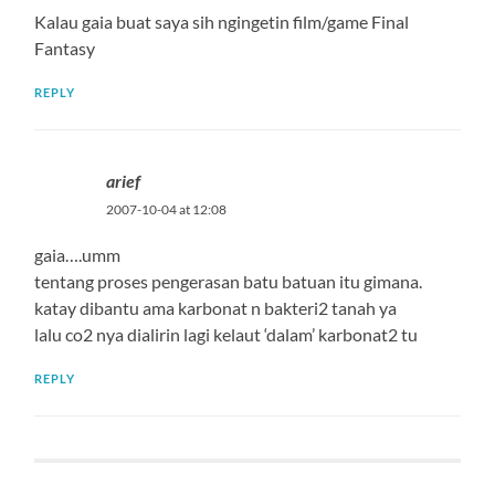
Kalau gaia buat saya sih ngingetin film/game Final
Fantasy
REPLY
arief
2007-10-04 at 12:08
gaia….umm
tentang proses pengerasan batu batuan itu gimana.
katay dibantu ama karbonat n bakteri2 tanah ya
lalu co2 nya dialirin lagi kelaut ‘dalam’ karbonat2 tu
REPLY