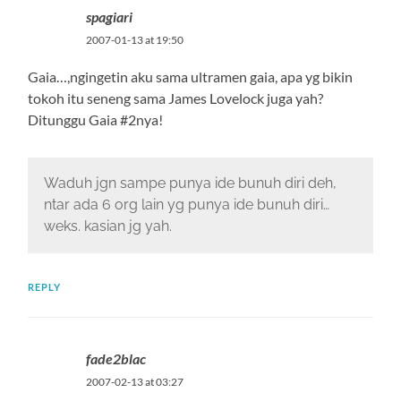
spagiari
2007-01-13 at 19:50
Gaia…,ngingetin aku sama ultramen gaia, apa yg bikin
tokoh itu seneng sama James Lovelock juga yah?
Ditunggu Gaia #2nya!
Waduh jgn sampe punya ide bunuh diri deh,
ntar ada 6 org lain yg punya ide bunuh diri…
weks. kasian jg yah.
REPLY
fade2blac
2007-02-13 at 03:27