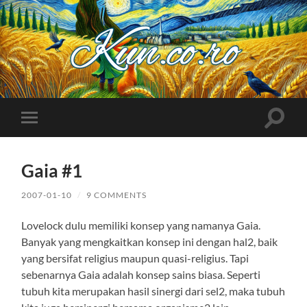
Kuncoro++
Toggle
Toggle
search
mobile
field
menu
Gaia #1
2007-01-10
/
9 COMMENTS
Lovelock dulu memiliki konsep yang namanya Gaia.
Banyak yang mengkaitkan konsep ini dengan hal2, baik
yang bersifat religius maupun quasi-religius. Tapi
sebenarnya Gaia adalah konsep sains biasa. Seperti
tubuh kita merupakan hasil sinergi dari sel2, maka tubuh