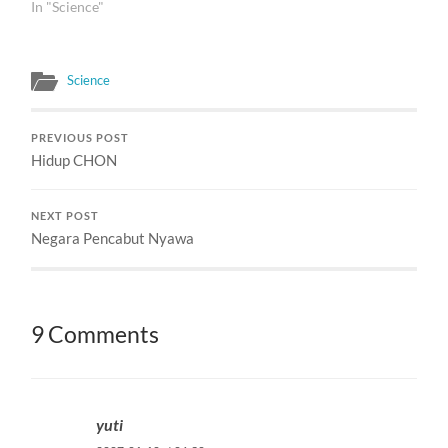
tetapi sebagai planet
In "Science"
kerdil (dwarf planet). Ini
keputusan resmi. Tapi
kenapa? Alasan pertama,
Science
adalah bahwa planet
didefinisikan sebagai
benda angkasa yang mirip
PREVIOUS POST
bumi. Saat kabut kosmik
Hidup CHON
mulai membentuk tata
surya,…
NEXT POST
Negara Pencabut Nyawa
9 Comments
yuti