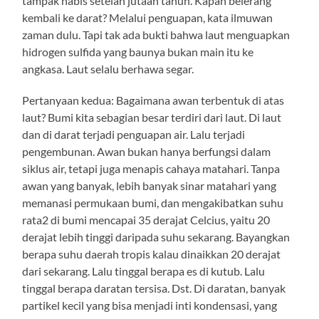
tampak habis setelah jutaan tahun. Kapan belerang
kembali ke darat? Melalui penguapan, kata ilmuwan
zaman dulu. Tapi tak ada bukti bahwa laut menguapkan
hidrogen sulfida yang baunya bukan main itu ke
angkasa. Laut selalu berhawa segar.
Pertanyaan kedua: Bagaimana awan terbentuk di atas
laut? Bumi kita sebagian besar terdiri dari laut. Di laut
dan di darat terjadi penguapan air. Lalu terjadi
pengembunan. Awan bukan hanya berfungsi dalam
siklus air, tetapi juga menapis cahaya matahari. Tanpa
awan yang banyak, lebih banyak sinar matahari yang
memanasi permukaan bumi, dan mengakibatkan suhu
rata2 di bumi mencapai 35 derajat Celcius, yaitu 20
derajat lebih tinggi daripada suhu sekarang. Bayangkan
berapa suhu daerah tropis kalau dinaikkan 20 derajat
dari sekarang. Lalu tinggal berapa es di kutub. Lalu
tinggal berapa daratan tersisa. Dst. Di daratan, banyak
partikel kecil yang bisa menjadi inti kondensasi, yang