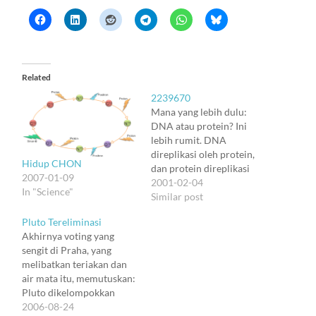
Related
2239670
Mana yang lebih dulu:
DNA atau protein? Ini
lebih rumit. DNA
direplikasi oleh protein,
Hidup CHON
dan protein direplikasi
2007-01-09
oleh DNA. Tapi DNA tidak
2001-02-04
In "Science"
lebih hanya pembawa
Similar post
informasi. Protein cuman
Pluto Tereliminasi
zat kimia yang bisa jadi
Akhirnya voting yang
katalis. Jawabannya
sengit di Praha, yang
akhirnya: mungkin DNA.
melibatkan teriakan dan
Tapi jawaban nggak boleh
air mata itu, memutuskan:
berhenti di sini. Soalnya
Pluto dikelompokkan
sebenernya kita
bukan lagi sebagai planet,
2006-08-24
melupakan RNA.…