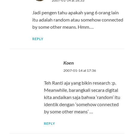
2007-01-14 at 16:33
Jadi pengen tahu apakah yang 6 orang lain
itu adalah random atau somehow connected
by some other means. Hmm….
REPLY
Koen
2007-01-14 at 17:36
Teh Ranti aja yang bikin research :p.
Meanwhile, barangkali secara digital
kita andaikan saja bahwa ‘random’ itu
identik dengan ‘somehow connected
by some other means’ …
REPLY