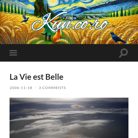
Kuncoro++
Toggle
Toggle
search
mobile
field
menu
La Vie est Belle
2006-11-18
/
3 COMMENTS