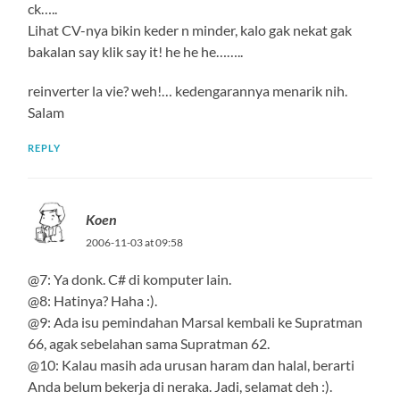
ck…..
Lihat CV-nya bikin keder n minder, kalo gak nekat gak
bakalan say klik say it! he he he……..
reinverter la vie? weh!… kedengarannya menarik nih.
Salam
REPLY
Koen
2006-11-03 at 09:58
@7: Ya donk. C# di komputer lain.
@8: Hatinya? Haha :).
@9: Ada isu pemindahan Marsal kembali ke Supratman
66, agak sebelahan sama Supratman 62.
@10: Kalau masih ada urusan haram dan halal, berarti
Anda belum bekerja di neraka. Jadi, selamat deh :).