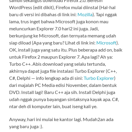
sambil sekaligus download Firefox 2.0. Beresin
WordPress (edit dikit), Firefox mulai diinstal (Hal-hal
baru di versi ini dibahas di link ini:
Mozilla
). Tapi nggak
lama, trus inget bahwa Microsoft juga konon mau
meluncurkan Explorer 7.0 hari2 ini juga. Jadi,
berkunjung ke Microsoft, dan ternyata memang udah
siap diload (Apa yang baru? Lihat di link ini:
Microsoft
).
OK, install juga yang satu itu. Plus beberapa add on, baik
untuk Firefox 2 maupun Explorer 7. Apa lagi? Ah ya:
Turbo C++. Abis download yang selalu tertunda,
akhirnya dapat juga file instalasi Turbo Explorer (C++,
C#, Delphi — info lengkap ada di sini:
Turbo Explorer
)
dari majalah PC Media edisi November, dalam bentuk
DVD. Install lagi! Baru C++ aja sih. Install Delphi juga
udah nggak punya bayangan sintaksnya kayak apa. C#,
ntar deh di komputer lain, buat iseng kali ye.
Anyway, hari ini mulai ke kantor lagi. Mudah2an ada
yang baru juga :).