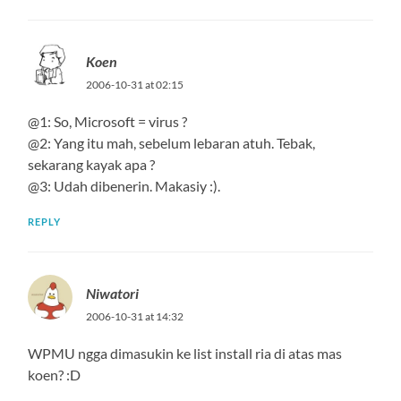
Koen
2006-10-31 at 02:15
@1: So, Microsoft = virus ?
@2: Yang itu mah, sebelum lebaran atuh. Tebak,
sekarang kayak apa ?
@3: Udah dibenerin. Makasiy :).
REPLY
Niwatori
2006-10-31 at 14:32
WPMU ngga dimasukin ke list install ria di atas mas
koen? :D