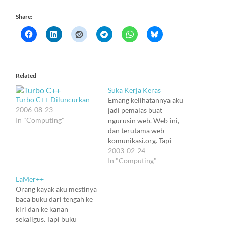
Share:
Related
Suka Kerja Keras
Turbo C++ Diluncurkan
Emang kelihatannya aku
2006-08-23
jadi pemalas buat
In "Computing"
ngurusin web. Web ini,
dan terutama web
komunikasi.org. Tapi
sebenernya aku lagi aktif
2003-02-24
merenovasi website.
In "Computing"
Cuman yang ini
LaMer++
tempatnya di intranet
Orang kayak aku mestinya
kantor, dan nggak bisa
baca buku dari tengah ke
diakses dari Internet. Tapi
kiri dan ke kanan
bisa dibayangin lah, kira-
sekaligus. Tapi buku
kira kayak apa hasilnya