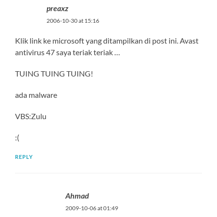
preaxz
2006-10-30 at 15:16
Klik link ke microsoft yang ditampilkan di post ini. Avast
antivirus 47 saya teriak teriak …
TUING TUING TUING!
ada malware
VBS:Zulu
:(
REPLY
Ahmad
2009-10-06 at 01:49