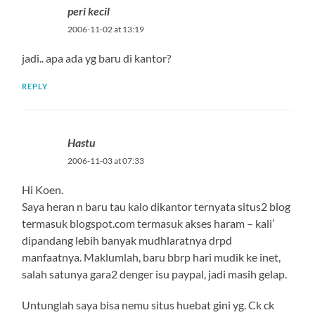
peri kecil
2006-11-02 at 13:19
jadi.. apa ada yg baru di kantor?
REPLY
Hastu
2006-11-03 at 07:33
Hi Koen.
Saya heran n baru tau kalo dikantor ternyata situs2 blog
termasuk blogspot.com termasuk akses haram – kali’
dipandang lebih banyak mudhlaratnya drpd
manfaatnya. Maklumlah, baru bbrp hari mudik ke inet,
salah satunya gara2 denger isu paypal, jadi masih gelap.
Untunglah saya bisa nemu situs huebat gini yg. Ck ck