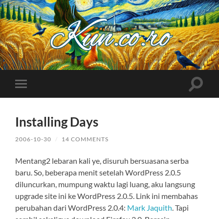
Kuncoro++
Toggle
Toggle
search
mobile
field
menu
Installing Days
2006-10-30
/
14 COMMENTS
Mentang2 lebaran kali ye, disuruh bersuasana serba
baru. So, beberapa menit setelah WordPress 2.0.5
diluncurkan, mumpung waktu lagi luang, aku langsung
upgrade site ini ke WordPress 2.0.5. Link ini membahas
perubahan dari WordPress 2.0.4:
Mark Jaquith
. Tapi