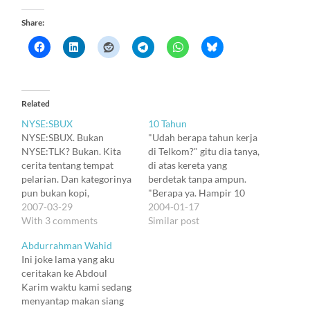
Share:
Related
NYSE:SBUX
10 Tahun
NYSE:SBUX. Bukan
"Udah berapa tahun kerja
NYSE:TLK? Bukan. Kita
di Telkom?" gitu dia tanya,
cerita tentang tempat
di atas kereta yang
pelarian. Dan kategorinya
berdetak tanpa ampun.
pun bukan kopi,
"Berapa ya. Hampir 10
melainkan life. Diawali
2007-03-29
kayaknya." -- Dan tahu-
2004-01-17
dari Sbux Ciwalk dulu.
With 3 comments
tahu ada yang masuk dan
Similar post
Talk sama Harry Sufehmi,
menyerang pikiranku.
Abdurrahman Wahid
Budi Putra, Ikhlasul Amal,
Yup, 10 tahun yang lalu.
Ini joke lama yang aku
dan kemudian Rendy
Januari 1994. Aku baru
ceritakan ke Abdoul
bergabung. Notebook
lulus. Magang beberapa
Karim waktu kami sedang
dihidupkan. Tapi ... nggak
minggu di Pusdiklat. Dan
menyantap makan siang
ada plug untuk listrik.
abis flu dua minggu,…