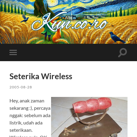
Kuncoro++
Toggle
Toggle
search
mobile
field
menu
Seterika Wireless
2005-08-28
Hey, anak zaman
sekarang :), percaya
nggak: sebelum ada
listrik, udah ada
seterikaan.