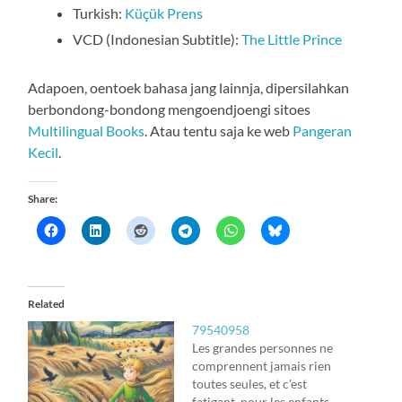
Turkish:
Küçük Prens
VCD (Indonesian Subtitle):
The Little Prince
Adapoen, oentoek bahasa jang lainnja, dipersilahkan
berbondong-bondong mengoendjoengi sitoes
Multilingual Books
. Atau tentu saja ke web
Pangeran
Kecil
.
Share:
Related
79540958
Les grandes personnes ne
comprennent jamais rien
toutes seules, et c'est
fatigant, pour les enfants,