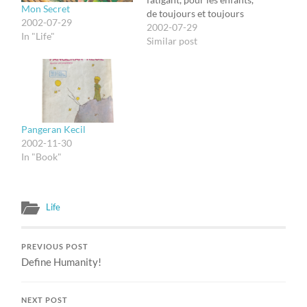
Mon Secret
de toujours et toujours
2002-07-29
leur donner des
2002-07-29
In "Life"
explications. Orang
Similar post
dewasa tak pernah bisa
memahami segalanya
sendiri; dan melelahkan
bagi anak-anak untuk
terus menerus
memberikan penjelasan
Pangeran Kecil
buat mereka. Le Petit
2002-11-30
Prince #i
In "Book"
Life
PREVIOUS POST
Define Humanity!
NEXT POST