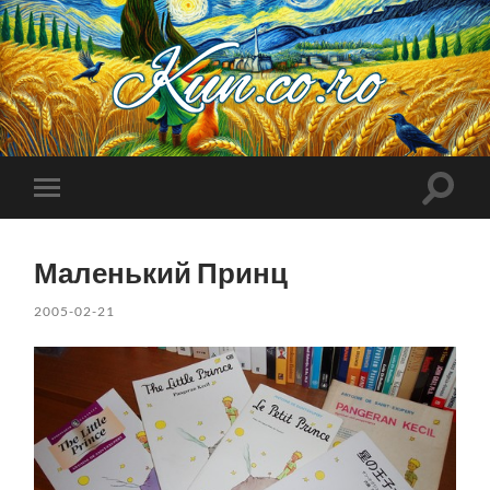
Kuncoro++
Toggle
Toggle
search
mobile
field
menu
Маленький Принц
2005-02-21