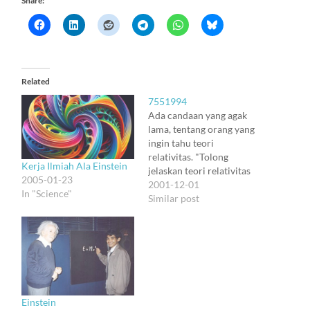
Share:
Related
7551994
Ada candaan yang agak
lama, tentang orang yang
ingin tahu teori
relativitas. "Tolong
Kerja Ilmiah Ala Einstein
jelaskan teori relativitas
2005-01-23
dengan matematika yang
2001-12-01
In "Science"
sederhana saja, yang
Similar post
mudah dipahami." Tapi
penjelasan macam apa
yang mudah dipahami itu?
Teori relativitas khusus
mudah dipahami dengan
trigonometri biasa, asal
kita menjadikan
Einstein
kecepatan c sebagai nilai