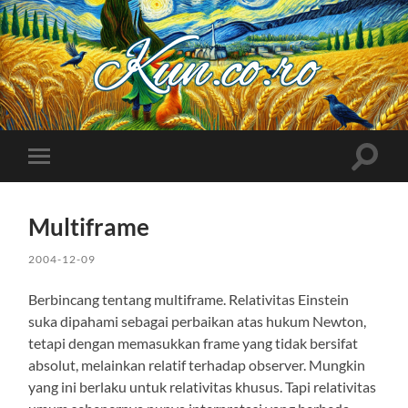
Kuncoro++
Toggle
Toggle
search
mobile
field
menu
Multiframe
2004-12-09
Berbincang tentang multiframe. Relativitas Einstein
suka dipahami sebagai perbaikan atas hukum Newton,
tetapi dengan memasukkan frame yang tidak bersifat
absolut, melainkan relatif terhadap observer. Mungkin
yang ini berlaku untuk relativitas khusus. Tapi relativitas