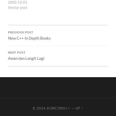
2000-12-01
absolut yang tidak…
Similar post
PREVIOUS POST
New C++ In Depth Books
NEXT POST
Awan dan Langit Lagi
© 2026
KUNCORO++
—
UP ↑