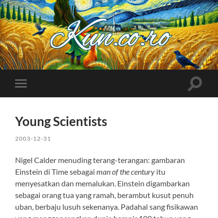
Kuncoro++
Toggle
Toggle
search
mobile
field
menu
Young Scientists
2003-12-31
Nigel Calder menuding terang-terangan: gambaran
Einstein di Time sebagai
man of the century
itu
menyesatkan dan memalukan. Einstein digambarkan
sebagai orang tua yang ramah, berambut kusut penuh
uban, berbaju lusuh sekenanya. Padahal sang fisikawan