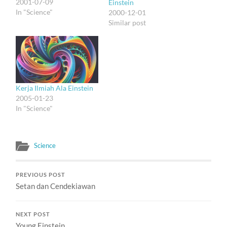
2001-07-09
Einstein
In "Science"
2000-12-01
Similar post
Kerja Ilmiah Ala Einstein
2005-01-23
In "Science"
Science
PREVIOUS POST
Setan dan Cendekiawan
NEXT POST
Young Einstein