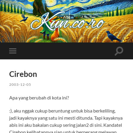
Kuncoro++
Toggle
Toggle
search
mobile
field
menu
Cirebon
2003-12-05
Apa yang berubah di kota ini?
:), aku nggak cukup beruntung untuk bisa berkeliling,
jadi kayaknya yang satu ini mesti ditunda. Tapi kayaknya
abis ini aku bakalan cukup sering jalan2 di sini. Kandatel
Cirebon kelihatannya siap untuk berperang melawan