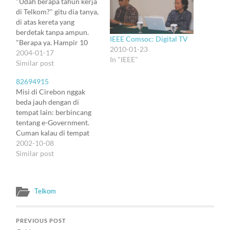
"Udah berapa tahun kerja
di Telkom?" gitu dia tanya,
di atas kereta yang
berdetak tanpa ampun.
IEEE Comsoc: Digital TV
"Berapa ya. Hampir 10
2010-01-23
kayaknya." -- Dan tahu-
2004-01-17
In "IEEE"
tahu ada yang masuk dan
Similar post
menyerang pikiranku.
82694915
Yup, 10 tahun yang lalu.
Misi di Cirebon nggak
Januari 1994. Aku baru
beda jauh dengan di
lulus. Magang beberapa
tempat lain: berbincang
minggu di Pusdiklat. Dan
tentang e-Government.
abis flu dua minggu,…
Cuman kalau di tempat
lain sifatnya santai, di
2002-10-08
Cirebon sifatnya harus
Similar post
formal secara ramah. Dan
yang diajak berbincang
bukan satu daerah, tapi
Telkom
seluruh daerah di wilayah
Cirebon, termasuk
Indramayu, Kuningan, dan
PREVIOUS POST
Plered. Khusus untuk