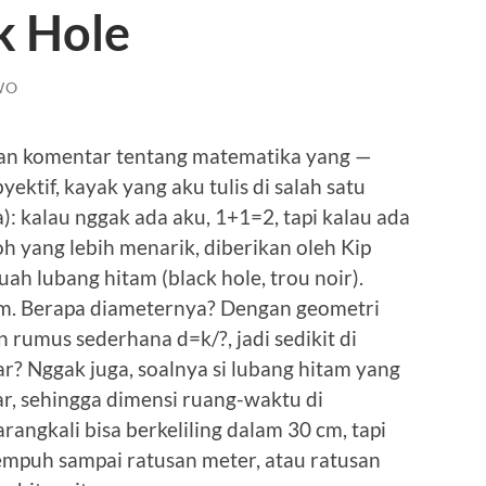
k Hole
WO
ikan komentar tentang matematika yang —
byektif, kayak yang aku tulis di salah satu
): kalau nggak ada aku, 1+1=2, tapi kalau ada
h yang lebih menarik, diberikan oleh Kip
ah lubang hitam (black hole, trou noir).
0cm. Berapa diameternya? Dengan geometri
 rumus sederhana d=k/?, jadi sedikit di
? Nggak juga, soalnya si lubang hitam yang
sar, sehingga dimensi ruang-waktu di
rangkali bisa berkeliling dalam 30 cm, tapi
empuh sampai ratusan meter, atau ratusan