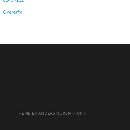
Overcaf'd
THEME BY
ANDERS NOREN
—
UP ↑