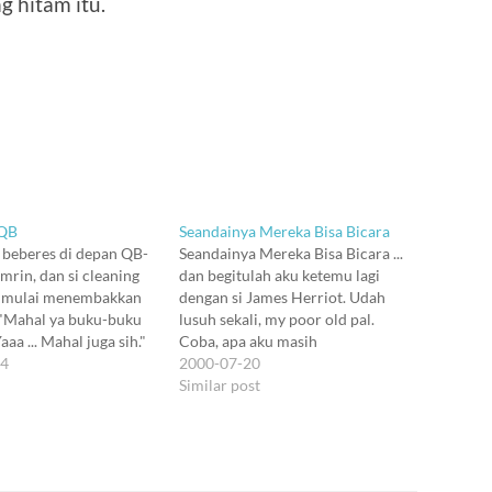
g hitam itu.
 QB
Seandainya Mereka Bisa Bicara
 beberes di depan QB-
Seandainya Mereka Bisa Bicara ...
rin, dan si cleaning
dan begitulah aku ketemu lagi
tu mulai menembakkan
dengan si James Herriot. Udah
 "Mahal ya buku-buku
lusuh sekali, my poor old pal.
Yaaa ... Mahal juga sih."
Coba, apa aku masih
 lah kalo sering ke sini.
24
membacanya dengan kacamata
2000-07-20
k gara2 dendam sama
yang sama dengan tahun-tahun
Similar post
juga sekarang ogah beli
dulu. Kayaknya sih nggak.
l gini.) "Waktu saya ke
Kadang, kalau aku lagi naif, emang
rasanya ingin ikut jadi hero yang
memperbaiki dunia…