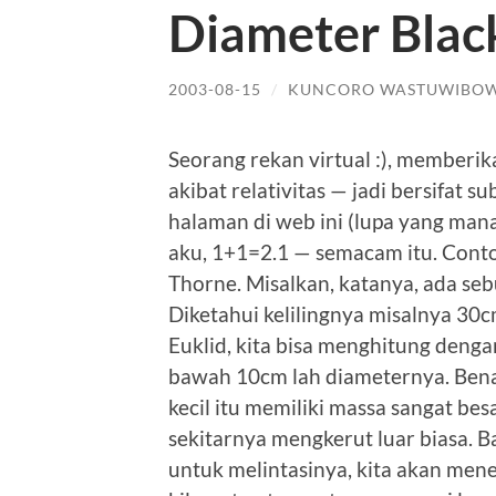
Diameter Blac
2003-08-15
/
KUNCORO WASTUWIBO
Seorang rekan virtual :), member
akibat relativitas — jadi bersifat su
halaman di web ini (lupa yang mana
aku, 1+1=2.1 — semacam itu. Conto
Thorne. Misalkan, katanya, ada sebu
Diketahui kelilingnya misalnya 3
Euklid, kita bisa menghitung dengan
bawah 10cm lah diameternya. Benar
kecil itu memiliki massa sangat be
sekitarnya mengkerut luar biasa. Ba
untuk melintasinya, kita akan men