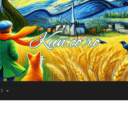
Kuncoro++
TE