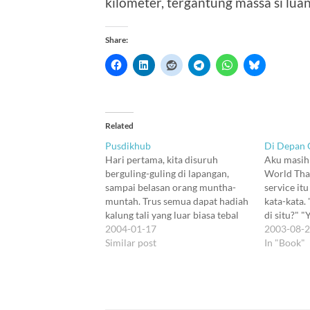
kilometer, tergantung massa si luan
Share:
Related
Pusdikhub
Di Depan
Hari pertama, kita disuruh
Aku masih
berguling-guling di lapangan,
World Tham
sampai belasan orang muntha-
service i
muntah. Trus semua dapat hadiah
kata-kata.
kalung tali yang luar biasa tebal
di situ?" "
(aku nggak mau susah-susah
2004-01-17
(Bokek juga
2003-08-
mencoba mengingat namanya),
Similar post
Kalo ngga
In "Book"
dan boleh mulai lari, dengan kaos
masa lalu 
dan celana hijau, kayak tentara.
buku2 maha
Hujan mulai turun. Sebuah kali
sana,…
kecil berair hitam meluap. ---